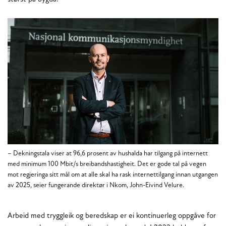
– Dekningstala viser at 96,6 prosent av hushalda har tilgang på internett
med minimum 100 Mbit/s breibandshastigheit. Det er gode tal på vegen
mot regjeringa sitt mål om at alle skal ha rask internettilgang innan utgangen
av 2025, seier fungerande direktør i Nkom, John-Eivind Velure.
Arbeid med tryggleik og beredskap er ei kontinuerleg oppgåve for