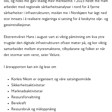
oss, og noko me gjev stadig meir merksemd. I 2023 heldt me fram
arbeidet med regionale sårbarheitsanalysar i nord for å fjerne
sårbarheiter i infrastrukturen, medan me i Nordsjøen har lagt ned
stor innsats i å realisere regjeringa si satsing for å beskytte olje- og
gassinstallasjonar.
Ekstremvêret Hans i august vart ei viktig påminning om kva ytre
trugslar den digitale infrastrukturen oftast møter på, og kor viktig
samarbeidet mellom styresmaktene, tilbydarane og folket er når
det stormar som verst, seier Velure.
I årsrapporten kan ein òg lese om
Korleis Nkom er organisert og våre satsingsområde
Sikkerheitsaktivitetar
Marknadsaktivitetar
Ressursforvaltning
Berekraft
Ressursbruk og måloppnåing