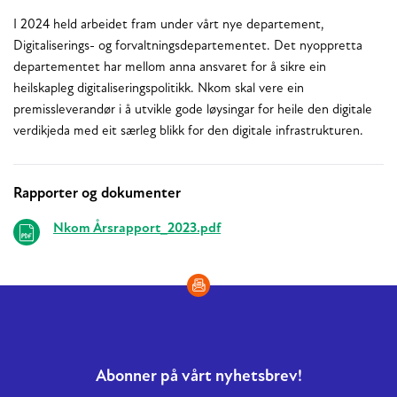
I 2024 held arbeidet fram under vårt nye departement,
Digitaliserings- og forvaltningsdepartementet. Det nyoppretta
departementet har mellom anna ansvaret for å sikre ein
heilskapleg digitaliseringspolitikk. Nkom skal vere ein
premissleverandør i å utvikle gode løysingar for heile den digitale
verdikjeda med eit særleg blikk for den digitale infrastrukturen.
Rapporter og dokumenter
Relaterte
Nkom Årsrapport_2023.pdf
Abonner på vårt nyhetsbrev!