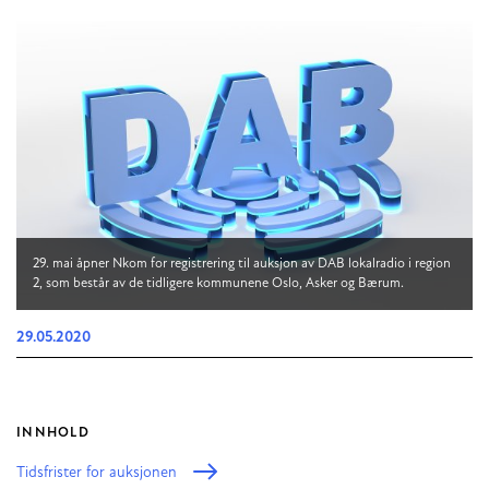
29. mai åpner Nkom for registrering til auksjon av DAB lokalradio i region
2, som består av de tidligere kommunene Oslo, Asker og Bærum.
29.05.2020
INNHOLD
Tidsfrister for auksjonen