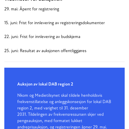
29. mai: Åpent for registrering
15. juni: Frist for innlevering av registreringsdokumenter
22. juni: Frist for innlevering av budskjema
25. juni: Resultat av auksjonen offentliggjøres
Auksjon av lokal DAB region 2
Nkom og Medietilsynet skal tildele henholdsvis
frekvenstillatelse og anleggskonsesjon for lokal DAB
region 2, med varighet til 31. desember
2031. Tildelingen av frekvensressursen skjer ved
pengeauksjon, med formatet lukket
andreprisauksjon, og registreringen åpner 29. mai.