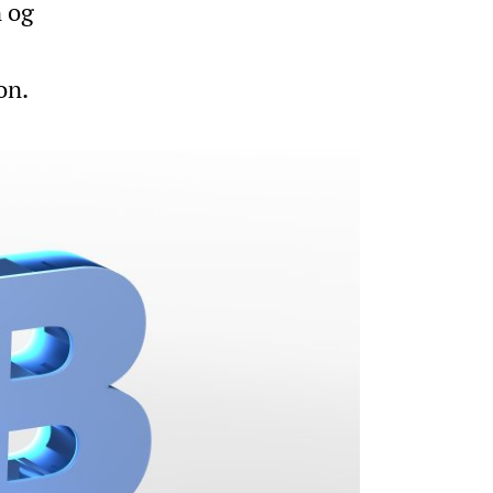
n og
on.