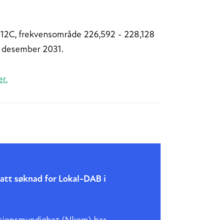
al 12C, frekvensområde 226,592 - 228,128
1. desember 2031.
r.
att søknad for Lokal-DAB i