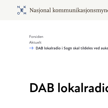
Hopp til hovedinnhold
Gå til hovedsiden
Forsiden
Aktuelt
DAB lokalradio i Sogn skal tildeles ved auk
DAB lokalradio