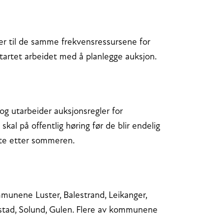
der til de samme frekvensressursene for
startet arbeidet med å planlegge auksjon.
g utarbeider auksjonsregler for
kal på offentlig høring før de blir endelig
arte etter sommeren.
mmunene Luster, Balestrand, Leikanger,
lestad, Solund, Gulen. Flere av kommunene