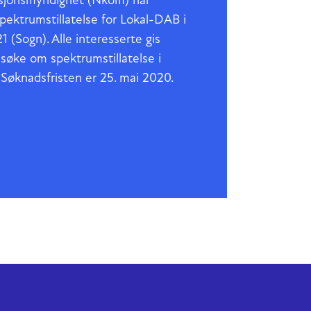
sjonsmyndighet (Nkom) har
ektrumstillatelse for Lokal-DAB i
 (Sogn). Alle interesserte gis
 søke om spektrumstillatelse i
 Søknadsfristen er 25. mai 2020.