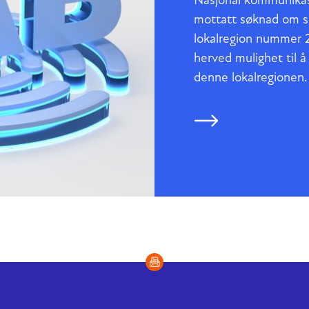
Nasjonal kommunika
mottatt søknad om sp
lokalregion nummer 21
herved mulighet til å
denne lokalregionen.