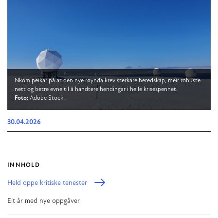
Nkom peikar på at den nye røynda krev sterkare beredskap, meir robuste
nett og betre evne til å handtere hendingar i heile krisespennet.
Foto:
Adobe Stock
30.04.2026
INNHOLD
Held oppe kritiske tenester
Eit år med nye oppgåver