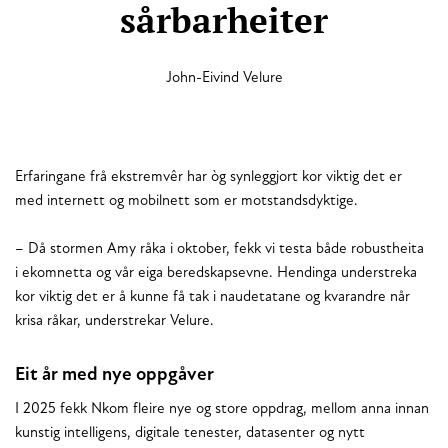
sårbarheiter
John-Eivind Velure
Erfaringane frå ekstremvêr har òg synleggjort kor viktig det er
med internett og mobilnett som er motstandsdyktige.
– Då stormen Amy råka i oktober, fekk vi testa både robustheita
i ekomnetta og vår eiga beredskapsevne. Hendinga understreka
kor viktig det er å kunne få tak i naudetatane og kvarandre når
krisa råkar, understrekar Velure.
Eit år med nye oppgåver
I 2025 fekk Nkom fleire nye og store oppdrag, mellom anna innan
kunstig intelligens, digitale tenester, datasenter og nytt