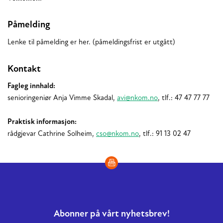
Påmelding
Lenke til påmelding er her. (påmeldingsfrist er utgått)
Kontakt
Fagleg innhald:
senioringeniør Anja Vimme Skadal,
avi@nkom.no
, tlf.: 47 47 77 77
Praktisk informasjon:
rådgjevar Cathrine Solheim,
cso@nkom.no
, tlf.: 91 13 02 47
Abonner på vårt nyhetsbrev!