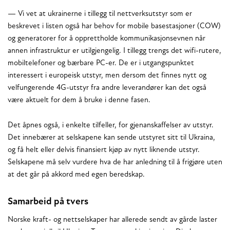
— Vi vet at ukrainerne i tillegg til nettverksutstyr som er
beskrevet i listen også har behov for mobile basestasjoner (COW)
og generatorer for å opprettholde kommunikasjonsevnen når
annen infrastruktur er utilgjengelig. I tillegg trengs det wifi-rutere,
mobiltelefoner og bærbare PC-er. De er i utgangspunktet
interessert i europeisk utstyr, men dersom det finnes nytt og
velfungerende 4G-utstyr fra andre leverandører kan det også
være aktuelt for dem å bruke i denne fasen.
Det åpnes også, i enkelte tilfeller, for gjenanskaffelser av utstyr.
Det innebærer at selskapene kan sende utstyret sitt til Ukraina,
og få helt eller delvis finansiert kjøp av nytt liknende utstyr.
Selskapene må selv vurdere hva de har anledning til å frigjøre uten
at det går på akkord med egen beredskap.
Samarbeid på tvers
Norske kraft- og nettselskaper har allerede sendt av gårde laster