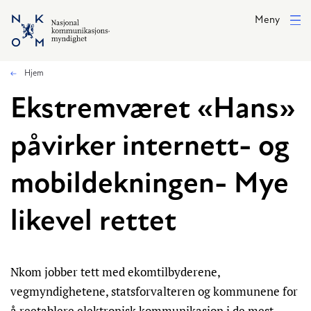
Hopp til hovedinnhold
Meny
Hjem
Ekstremværet «Hans»
påvirker internett- og
mobildekningen- Mye
likevel rettet
Nkom jobber tett med ekomtilbyderene,
vegmyndighetene, statsforvalteren og kommunene for
å reetablere elektronisk kommunikasjon i de mest