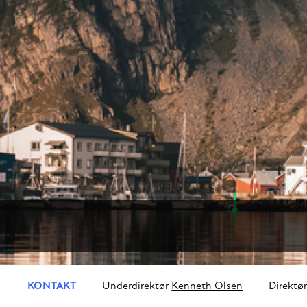
KONTAKT
Underdirektør
Kenneth Olsen
Direktø