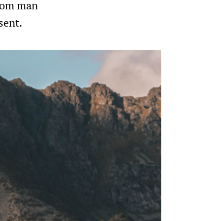
t om man
sent.