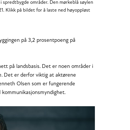
s i spredtbygde områder. Den mørkeblå søylen
21. Klikk på bildet for å laste ned høyoppløst
byggingen på 3,2 prosentpoeng på
nett på landsbasis. Det er noen områder i
e. Det er derfor viktig at aktørene
r Kenneth Olsen som er fungerende
nal kommunikasjonsmyndighet.