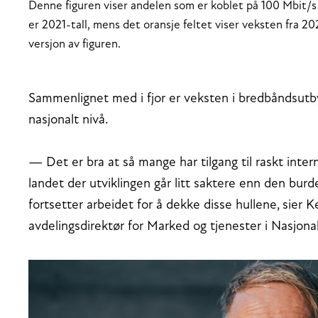
Denne figuren viser andelen som er koblet på 100 Mbit/
er 2021-tall, mens det oransje feltet viser veksten fra 20
versjon av figuren.
Sammenlignet med i fjor er veksten i bredbåndsut
nasjonalt nivå.
— Det er bra at så mange har tilgang til raskt inter
landet der utviklingen går litt saktere enn den burd
fortsetter arbeidet for å dekke disse hullene, sie
avdelingsdirektør for Marked og tjenester i Nasjo