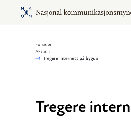
Hopp til hovedinnhold
Gå til hovedsiden
Forsiden
Aktuelt
Tregere internett på bygda
Tregere inter