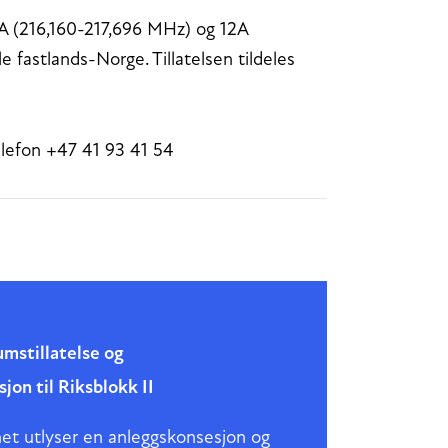
11A (216,160-217,696 MHz) og 12A
fastlands-Norge. Tillatelsen tildeles
elefon +47 41 93 41 54
mstillatelse og
on til Riksblokk II
et utlyser en anleggskonsesjon og