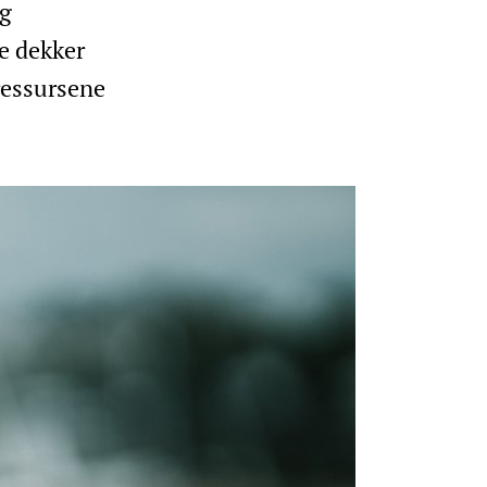
og
ne dekker
ressursene