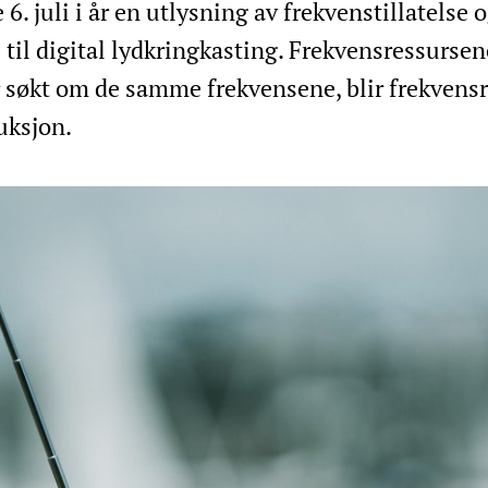
. juli i år en utlysning av frekvenstillatelse 
 til digital lydkringkasting. Frekvensressurse
r søkt om de samme frekvensene, blir frekvens
auksjon.