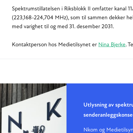
Spektrumstillatelsen i Riksblokk II omfatter kanal 
(223,168-224,704 MHz), som til sammen dekker hele 
med varighet til og med 31. desember 2031.
Kontaktperson hos Medietilsynet er
Nina Bjerke
. T
Utlysning av spektru
senderanleggskonsesj
Nkom og Medietilsyn