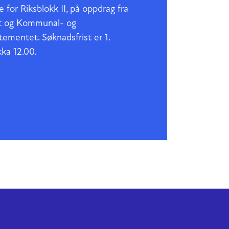
e for Riksblokk II, på oppdrag fra
t og Kommunal- og
ementet. Søknadsfrist er 1.
ka 12.00.