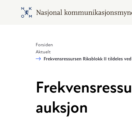
Hopp til hovedinnhold
Gå til hovedsiden
Forsiden
Aktuelt
Frekvensressursen Riksblokk II tildeles ved
Frekvensressur
auksjon