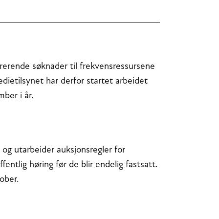
rrerende søknader til frekvensressursene
ietilsynet har derfor startet arbeidet
mber i år.
og utarbeider auksjonsregler for
entlig høring før de blir endelig fastsatt.
ober.