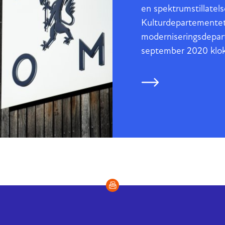
en spektrumstillatels
Kulturdepartemente
moderniseringsdepart
september 2020 klok