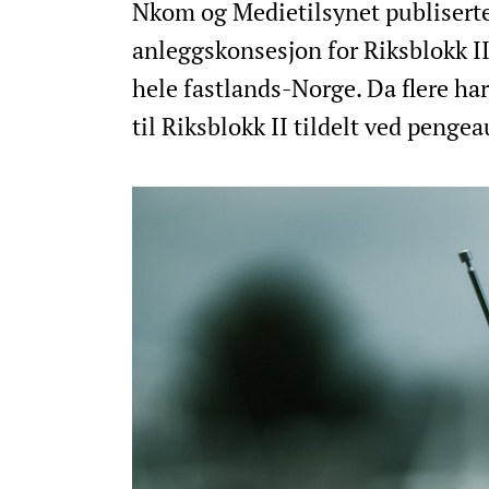
Nkom og Medietilsynet publiserte 6
anleggskonsesjon for Riksblokk II
hele fastlands-Norge. Da flere ha
til Riksblokk II tildelt ved penge