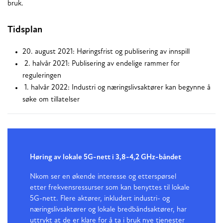
bruk.
Tidsplan
20. august 2021: Høringsfrist og publisering av innspill
2. halvår 2021: Publisering av endelige rammer for
reguleringen
1. halvår 2022: Industri og næringslivsaktører kan begynne å
søke om tillatelser
Høring av lokale 5G-nett i 3,8-4,2 GHz-båndet
Nkom ser en økende interesse og etterspørsel
etter frekvensressurser som kan benyttes til lokale
5G-nett. Flere aktører, inkludert industri- og
næringslivsaktører og lokale bredbåndsaktører, har
uttrykt at de er klare for å ta i bruk nye tjenester