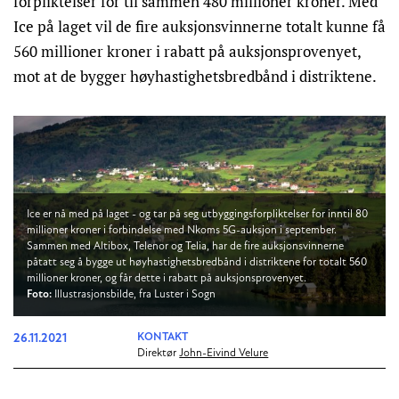
forpliktelser for til sammen 480 millioner kroner. Med
Ice på laget vil de fire auksjonsvinnerne totalt kunne få
560 millioner kroner i rabatt på auksjonsprovenyet,
mot at de bygger høyhastighetsbredbånd i distriktene.
Ice er nå med på laget - og tar på seg utbyggingsforpliktelser for inntil 80
millioner kroner i forbindelse med Nkoms 5G-auksjon i september.
Sammen med Altibox, Telenor og Telia, har de fire auksjonsvinnerne
påtatt seg å bygge ut høyhastighetsbredbånd i distriktene for totalt 560
millioner kroner, og får dette i rabatt på auksjonsprovenyet.
Foto:
Illustrasjonsbilde, fra Luster i Sogn
26.11.2021
KONTAKT
Direktør
John-Eivind Velure