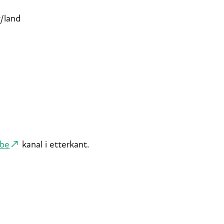
y/land
ube
kanal i etterkant.