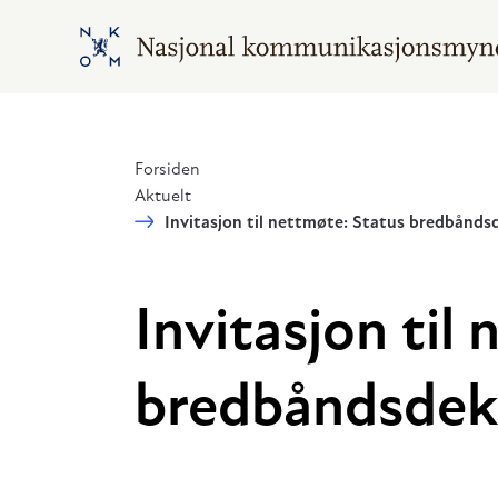
Hopp til hovedinnhold
Gå til hovedsiden
Forsiden
Aktuelt
Invitasjon til nettmøte: Status bredbånds
Invitasjon til
bredbåndsdek