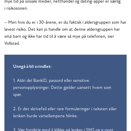
mye tid på sosiale medier, netthandel og dating-apper er særlig
i risikosonen.
– Men hvis du er i 30-årene, er du faktisk i aldersgruppen som har
lavest risiko. Det kan jo handle om at denne aldersgruppen har
små barn og ikke har tid til å være så mye på telefonen, sier
Vollstad.
Unngå å bli svindlet:
1. Aldri del BankID, passord eller sensitive
personopplysninger. Dette gjelder uansett hvem som
spør.
2. Er det skrivefeil eller rare formuleringer i teksten eller
lenken burde varsellampene blinke.
3. Vær forsiktig med å klikke på lenker i SMS og e-post.