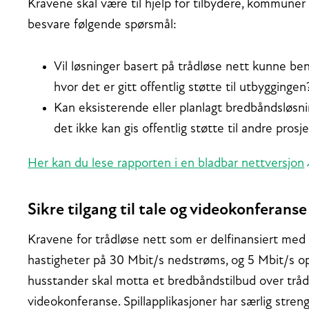
Kravene skal være til hjelp for tilbydere, kommuner
besvare følgende spørsmål:
Vil løsninger basert på trådløse nett kunne beny
hvor det er gitt offentlig støtte til utbyggingen
Kan eksisterende eller planlagt bredbåndsløsni
det ikke kan gis offentlig støtte til andre pr
Her kan du lese rapporten i en bladbar nettversjon
Sikre tilgang til tale og videokonferanse
Kravene for trådløse nett som er delfinansiert med s
hastigheter på 30 Mbit/s nedstrøms, og 5 Mbit/s opps
husstander skal motta et bredbåndstilbud over trådl
videokonferanse. Spillapplikasjoner har særlig strenge