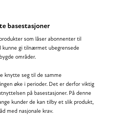
gte basestasjoner
odukter som låser abonnenter til
il kunne gi tilnærmet ubegrensede
dtbygde områder.
ne knytte seg til de samme
ngen øke i perioder. Det er derfor viktig
utnyttelsen på basestasjoner. På denne
ge kunder de kan tilby et slik produkt,
tråd med nasjonale krav.