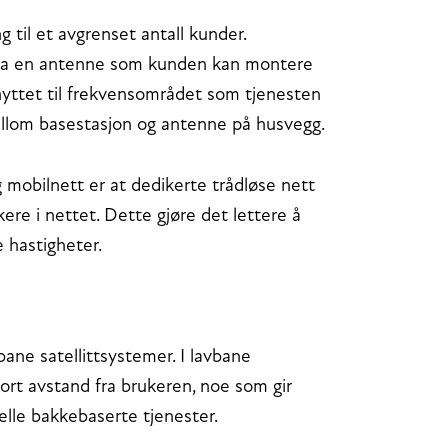
g til et avgrenset antall kunder.
via en antenne som kunden kan montere
nyttet til frekvensområdet som tjenesten
mellom basestasjon og antenne på husvegg.
 mobilnett er at dedikerte trådløse nett
ere i nettet. Dette gjøre det lettere å
e hastigheter.
bane satellittsystemer. I lavbane
 kort avstand fra brukeren, noe som gir
lle bakkebaserte tjenester.