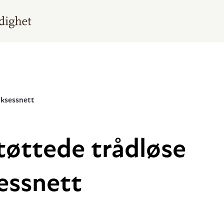
aksessnett
støttede trådløse
essnett