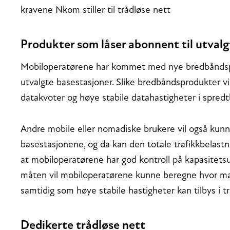
kravene Nkom stiller til trådløse nett
Produkter som låser abonnent til utval
Mobiloperatørene har kommet med nye bredbåndspr
utvalgte basestasjoner. Slike bredbåndsprodukter v
datakvoter og høye stabile datahastigheter i spre
Andre mobile eller nomadiske brukere vil også kun
basestasjonene, og da kan den totale trafikkbelastni
at mobiloperatørene har god kontroll på kapasitets
måten vil mobiloperatørene kunne beregne hvor man
samtidig som høye stabile hastigheter kan tilbys i 
Dedikerte trådløse nett