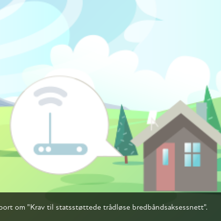
pport om "Krav til statsstøttede trådløse bredbåndsaksessnett".