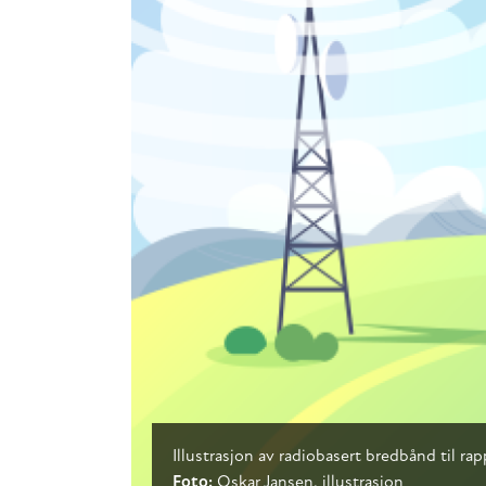
Illustrasjon av radiobasert bredbånd til ra
Foto:
Oskar Jansen, illustrasjon