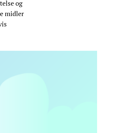
telse og
ge midler
vis