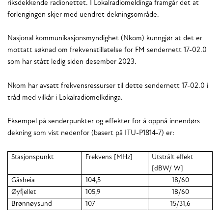
riksdekkende radionettet. I Lokalradiomeldinga framgår det at
forlengingen skjer med uendret dekningsområde.
Nasjonal kommunikasjonsmyndighet (Nkom) kunngjør at det er
mottatt søknad om frekvenstillatelse for FM sendernett 17-02.0
som har stått ledig siden desember 2023.
Nkom har avsatt frekvensressurser til dette sendernett 17-02.0 i
tråd med vilkår i Lokalradiomelkdinga.
Eksempel på senderpunkter og effekter for å oppnå innendørs
dekning som vist nedenfor (basert på ITU-P1814-7) er:
Stasjonspunkt
Frekvens [MHz]
Utstrålt effekt
[dBW/ W]
Gåsheia
104,5
18/60
Øyfjellet
105,9
18/60
Brønnøysund
107
15/31,6