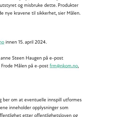
il utstyret og misbruke dette. Produkter
e nye kravene til sikkerhet, sier Målen.
no
innen 15. april 2024.
r Janne Steen Haugen på e-post
ef Frode Målen på e-post
frm@nkom.no
,
g ber om at eventuelle innspill utformes
illene inneholder opplysninger som
ffentlighet etter offentlighetsloven og