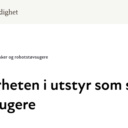
kker og robotstøvsugere
rheten i utstyr som
ugere