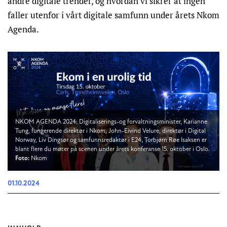
andre digitale trender, og hvordan vi sikrer at ingen
faller utenfor i vårt digitale samfunn under årets Nkom
Agenda.
NKOM AGENDA 2024: Digitaliserings-og forvaltningsminister, Karianne
Tung, fungerende direktør i Nkom, John-Eivind Velure, direktør i Digital
Norway, Liv Dingsør og samfunnsredaktør i E24, Torbjørn Røe Isaksen er
blant flere du møter på scenen under årets konferanse 15. oktober i Oslo.
Foto:
Nkom
01.10.2024