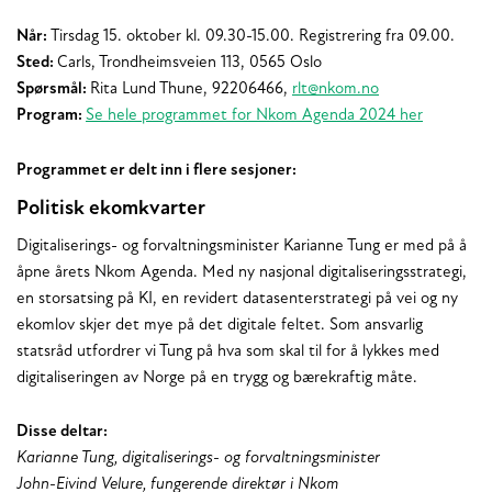
Når:
Tirsdag 15. oktober kl. 09.30-15.00. Registrering fra 09.00.
Sted:
Carls, Trondheimsveien 113, 0565 Oslo
Spørsmål:
Rita Lund Thune, 92206466,
rlt@nkom.no
Program:
Se hele programmet for Nkom Agenda 2024 her
Programmet er delt inn i flere sesjoner:
Politisk ekomkvarter
Digitaliserings- og forvaltningsminister Karianne Tung er med på å
åpne årets Nkom Agenda. Med ny nasjonal digitaliseringsstrategi,
en storsatsing på KI, en revidert datasenterstrategi på vei og ny
ekomlov skjer det mye på det digitale feltet. Som ansvarlig
statsråd utfordrer vi Tung på hva som skal til for å lykkes med
digitaliseringen av Norge på en trygg og bærekraftig måte.
Disse deltar:
Karianne Tung, digitaliserings- og forvaltningsminister
John-Eivind Velure, fungerende direktør i Nkom