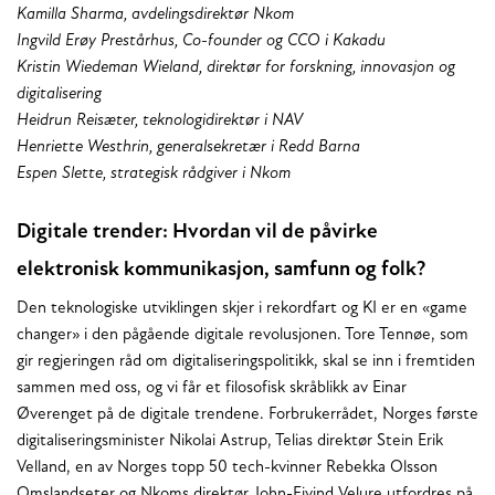
Kamilla Sharma, avdelingsdirektør Nkom
Ingvild Erøy Prestårhus, Co-founder og CCO i Kakadu
Kristin Wiedeman Wieland, direktør for forskning, innovasjon og
digitalisering
Heidrun Reisæter, teknologidirektør i NAV
Henriette Westhrin, generalsekretær i Redd Barna
Espen Slette, strategisk rådgiver i Nkom
Digitale trender: Hvordan vil de påvirke
elektronisk kommunikasjon, samfunn og folk?
Den teknologiske utviklingen skjer i rekordfart og KI er en «game
changer» i den pågående digitale revolusjonen. Tore Tennøe, som
gir regjeringen råd om digitaliseringspolitikk, skal se inn i fremtiden
sammen med oss, og vi får et filosofisk skråblikk av Einar
Øverenget på de digitale trendene. Forbrukerrådet, Norges første
digitaliseringsminister Nikolai Astrup, Telias direktør Stein Erik
Velland, en av Norges topp 50 tech-kvinner Rebekka Olsson
Omslandseter og Nkoms direktør John-Eivind Velure utfordres på