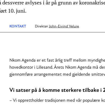
ssverre avlyses i år på grunn av koronakrise
rt 10. juni.
KONTAKT
Direktør
John-Eivind Velure
Nkom Agenda er et fast årlig treff mellom myndig
hovedkontor i Lillesand. Årets Nkom Agenda må dess
gjennomføre arrangementet med gjeldende smitteve
Vi satser på å komme sterkere tilbake i 
– Vi opprettholder tradisjonen med vår populære konf