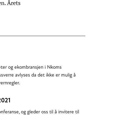
n. Årets
heter og ekombransjen i Nkoms
verre avlyses da det ikke er mulig å
rnregler.
2021
eranse, og gleder oss til å invitere til