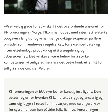
–Vi er veldig glade for at vi skal få det overordnede ansvaret for
KI-forordningen i Norge. Nkom har jobbet med internettrelaterte
oppgaver i lang tid, og vi har mange dyktige eksperter på flere
områder som fremheves i regelverket, for eksempel data- og
internetteknologi, produkt- og utstyrsregulering og
cybersikkerhet. Det vil likevel være behov for å styrke
kompetansen ytterligere, men hva det betyr konkret er litt for
tidlig å si noe om, sier Velure.
KI-forordningen er EUs nye lov for kunstig intelligens. Den
setter regler for hvordan KI kan brukes trygt og ansvarlig og
samtidig legge til rette for innovasjon, med strengere krav
for systemer som kan påvirke folks liv mye. Forordningen