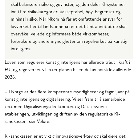
skal balansere risiko og gevinster, og den deler KI-systemer
inn i fire risikokategorier: uakseptabel, høy, begrenset og
minimal risiko. Når Nkom nå får et omfattende ansvar for
lovverket her til lands, innebærer det blant annet at de skal
overvåke, veilede og informere både virksomheter,
forbrukere og andre myndigheter om regelverket på kunstig
intelligens.
Loven som regulerer kunstig intelligens har allerede trådt i kraft i
EU, og regelverket vil etter planen bli en del av norsk lov allerede i
2026.
– I Norge er det flere kompetente myndigheter og fagmiljøer på
kunstig intelligens og digitalisering. Vi ser fram til å samarbeide
tett med Digitaliseringsdirektoratet og Datatilsynet i
etableringen, utviklingen og driften av den regulatoriske KI-
sandkassen, sier Velure.
KI-sandkassen er et viktig innovasjonsverktøy og skal gjøre det