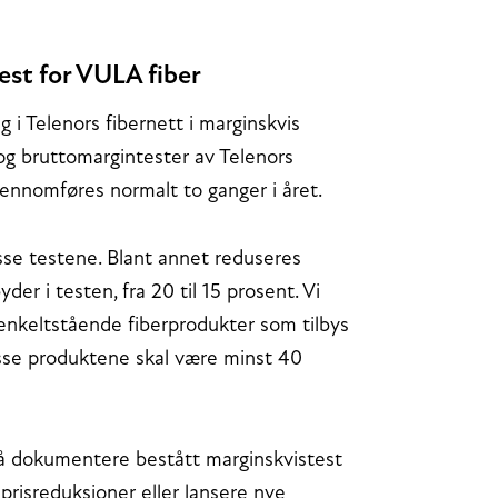
est for VULA fiber
g i Telenors fibernett i marginskvis
g bruttomargintester av Telenors
gjennomføres normalt to ganger i året.
sse testene. Blant annet reduseres
er i testen, fra 20 til 15 prosent. Vi
r enkeltstående fiberprodukter som tilbys
 disse produktene skal være minst 40
må dokumentere bestått marginskvistest
prisreduksjoner eller lansere nye