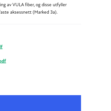
ng av VULA fiber, og disse utfyller
 faste aksessnett (Marked 3a).
df
pdf