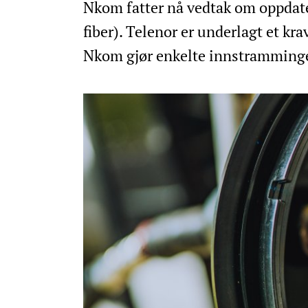
Nkom fatter nå vedtak om oppdater
fiber). Telenor er underlagt et kra
Nkom gjør enkelte innstramminge