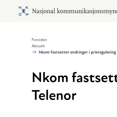
Hopp til hovedinnhold
Gå til hovedsiden
Forsiden
Aktuelt
Nkom fastsetter endringer i prisregulering
Nkom fastsette
Telenor