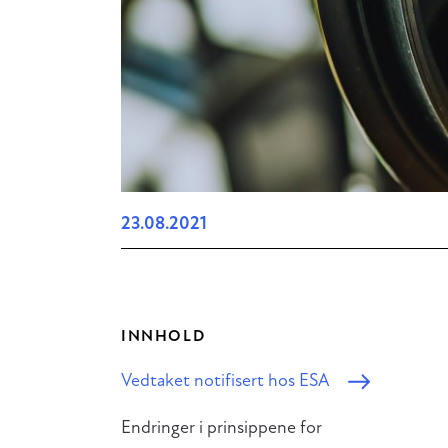
23.08.2021
INNHOLD
Vedtaket notifisert hos ESA
Endringer i prinsippene for