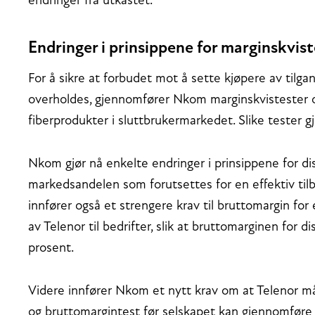
endringer fra utkastet.
Endringer i prinsippene for marginskvist
For å sikre at forbudet mot å sette kjøpere av tilgan
overholdes, gjennomfører Nkom marginskvistester o
fiberprodukter i sluttbrukermarkedet. Slike tester 
Nkom gjør nå enkelte endringer i prinsippene for di
markedsandelen som forutsettes for en effektiv tilbyd
innfører også et strengere krav til bruttomargin fo
av Telenor til bedrifter, slik at bruttomarginen for
prosent.
Videre innfører Nkom et nytt krav om at Telenor 
og bruttomargintest før selskapet kan gjennomføre 