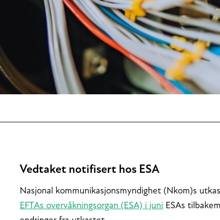
Vedtaket notifisert hos ESA
Nasjonal kommunikasjonsmyndighet (Nkom)s utkast t
EFTAs overvåkningsorgan (ESA) i juni
ESAs tilbakem