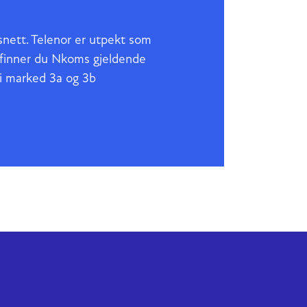
ssnett. Telenor er utpekt som
r finner du Nkoms gjeldende
 i marked 3a og 3b