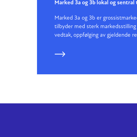
Marked 3a og 3b lokal og sentral t
Marked 3a og 3b er grossistmarkede
tilbyder med sterk markedsstillin
vedtak, oppfølging av gjeldende r