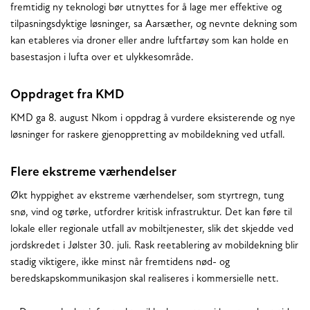
fremtidig ny teknologi bør utnyttes for å lage mer effektive og
tilpasningsdyktige løsninger, sa Aarsæther, og nevnte dekning som
kan etableres via droner eller andre luftfartøy som kan holde en
basestasjon i lufta over et ulykkesområde.
Oppdraget fra KMD
KMD ga 8. august Nkom i oppdrag å vurdere eksisterende og nye
løsninger for raskere gjenoppretting av mobildekning ved utfall.
Flere ekstreme værhendelser
Økt hyppighet av ekstreme værhendelser, som styrtregn, tung
snø, vind og tørke, utfordrer kritisk infrastruktur. Det kan føre til
lokale eller regionale utfall av mobiltjenester, slik det skjedde ved
jordskredet i Jølster 30. juli. Rask reetablering av mobildekning blir
stadig viktigere, ikke minst når fremtidens nød- og
beredskapskommunikasjon skal realiseres i kommersielle nett.