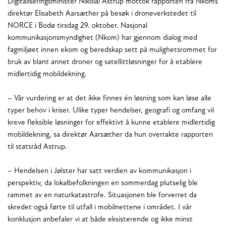
Digitaliseringsminister Nikolai Astrup mottok rapporten fra Nkoms
direktør Elisabeth Aarsæther på besøk i droneverkstedet til
NORCE i Bodø tirsdag 29. oktober. Nasjonal
kommunikasjonsmyndighet (Nkom) har gjennom dialog med
fagmiljøet innen ekom og beredskap sett på mulighetsrommet for
bruk av blant annet droner og satellittløsninger for å etablere
midlertidig mobildekning.
– Vår vurdering er at det ikke finnes én løsning som kan løse alle
typer behov i kriser. Ulike typer hendelser, geografi og omfang vil
kreve fleksible løsninger for effektivt å kunne etablere midlertidig
mobildekning, sa direktør Aarsæther da hun overrakte rapporten
til statsråd Astrup.
– Hendelsen i Jølster har satt verdien av kommunikasjon i
perspektiv, da lokalbefolkningen en sommerdag plutselig ble
rammet av en naturkatastrofe. Situasjonen ble forverret da
skredet også førte til utfall i mobilnettene i området. I vår
konklusjon anbefaler vi at både eksisterende og ikke minst