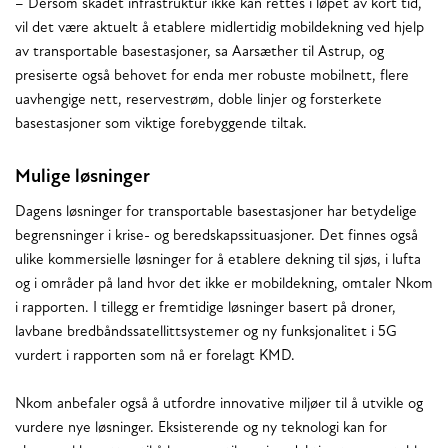
– Dersom skadet infrastruktur ikke kan rettes i løpet av kort tid,
vil det være aktuelt å etablere midlertidig mobildekning ved hjelp
av transportable basestasjoner, sa Aarsæther til Astrup, og
presiserte også behovet for enda mer robuste mobilnett, flere
uavhengige nett, reservestrøm, doble linjer og forsterkete
basestasjoner som viktige forebyggende tiltak.
Mulige løsninger
Dagens løsninger for transportable basestasjoner har betydelige
begrensninger i krise- og beredskapssituasjoner. Det finnes også
ulike kommersielle løsninger for å etablere dekning til sjøs, i lufta
og i områder på land hvor det ikke er mobildekning, omtaler Nkom
i rapporten. I tillegg er fremtidige løsninger basert på droner,
lavbane bredbåndssatellittsystemer og ny funksjonalitet i 5G
vurdert i rapporten som nå er forelagt KMD.
Nkom anbefaler også å utfordre innovative miljøer til å utvikle og
vurdere nye løsninger. Eksisterende og ny teknologi kan for