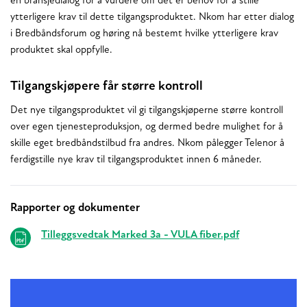
en bransjedialog for å vurdere om det er behov for å stille
ytterligere krav til dette tilgangsproduktet. Nkom har etter dialog
i Bredbåndsforum og høring nå bestemt hvilke ytterligere krav
produktet skal oppfylle.
Tilgangskjøpere får større kontroll
Det nye tilgangsproduktet vil gi tilgangskjøperne større kontroll
over egen tjenesteproduksjon, og dermed bedre mulighet for å
skille eget bredbåndstilbud fra andres. Nkom pålegger Telenor å
ferdigstille nye krav til tilgangsproduktet innen 6 måneder.
Rapporter og dokumenter
Relaterte
Tilleggsvedtak Marked 3a - VULA fiber.pdf