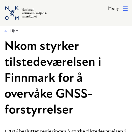
Hopp til hovedinnhold
Meny
Hjem
Nkom styrker
tilstedeværelsen i
Finnmark for å
overvåke GNSS-
forstyrrelser
I 2025 besluttet regjeringen å styrke tilstedeværelsen i