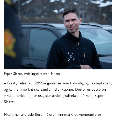
Espen Slette, avdelingsdirektør i Nkom
– Forstyrrelser av GNSS-signaler er svært alvorlig og uakseptabelt,
og kan ramme kritiske samfunnsfunksjoner. Derfor er dette en
viktig prioritering for oss, sier avdelingsdirektør i Nkom, Espen
Slette.
Nkom har allerede flere målere i Finnmark, og gjennomfører