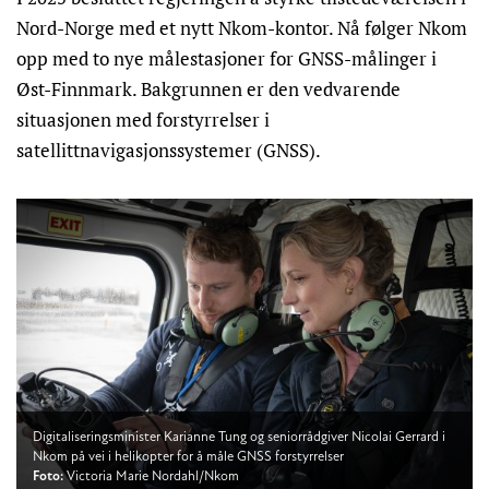
Nord-Norge med et nytt Nkom-kontor. Nå følger Nkom
opp med to nye målestasjoner for GNSS-målinger i
Øst-Finnmark. Bakgrunnen er den vedvarende
situasjonen med forstyrrelser i
satellittnavigasjonssystemer (GNSS).
Digitaliseringsminister Karianne Tung og seniorrådgiver Nicolai Gerrard i
Nkom på vei i helikopter for å måle GNSS forstyrrelser
Foto:
Victoria Marie Nordahl/Nkom