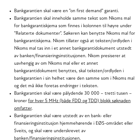
Bankgarantien skal være en "on first demand" garanti.
Bankgarantien skal inneholde samme tekst som Nkoms mal
for bankgarantiskjema som finnes i kolonnen til høyre under
"Relaterte dokumenter". Søkeren kan benytte Nkoms mal for
bankgarantiskjema. Nkom tillater også at teksten/ordlyden i
Nkoms mal tas inn i et annet bankgarantidokument utstedt
av banken/finansieringsinstitusjonen. Nkom presiserer at
uavhengig av om Nkoms mal eller et annet
bankgarantidokument benyttes, skal teksten/ordlyden i
bankgarantien i sin helhet være den samme som i Nkoms mal
og det må ikke foretas endringer i teksten.
Bankgarantien skal være pålydende 30 000 – tretti tusen –
kroner
for hver 5 MHz (både FDD og TDD) blokk søknaden
omfatter
.
Bankgarantien skal være utstedt av en bank- eller
finansieringsinstitusjon hjemmehørende i EØS-området eller
Sveits, og skal være underskrevet av
banken/finansieringsinstitusjonen.