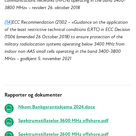
communications networks (MFCN) operating in the band 3400-
3800 MHz» – revidert 26. oktober 2018
[14]
ECC Recommendation (21)02 – «Guidance on the application
of the least restrictive technical conditions (LRTC) in ECC Decision
(11)06 (amended 26 October 2018) to ensure protection of the
military radiolocation systems operating below 3400 MHz from
indoor non-AAS small cells operating in the band 3400-3800
MHz» – godkjent 5. november 2021
Rapporter og dokumenter
Relaterte
Nkom Bankgarantiskjema 2024.docx
Spektrumstillatelse 3600 MHz offshore.pdf
Spektrumstillatelse 2600 MHz offshore.pdf