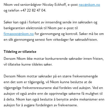
Nkom ved seniorrådgiver Nicolay Eckhoff, e-post
nec@nkom.no
og telefon +47 22 82 47 04.
Søker kan også i forkant av innsending sende inn søknaden og
bankgarantien elektronisk til Nkom per e-post til
firmapost@nkom.no
for gjennomgang og kontroll. Søker må be om
en slik gjennomgang senest fem virkedager før søknadsfristen.
Tildeling av tillatelse
Dersom Nkom ikke mottar konkurrerende søknader innen fristen,
vil tillatelse kunne tildeles søker.
Dersom Nkom mottar søknader på en større frekvensmengde
enn det som er tilgjengelig, vil Nkom kunne beslutte at de
tilgjengelige frekvensressursene skal fordeles ved auksjon. Ved en
auksjon vil også andre enn de opprinnelige søkerne få mulighet til
å delta. Nkom kan også beslutte å benytte andre mekanismer enn
auksjon for å avgjøre fordelingen av frekvensene.