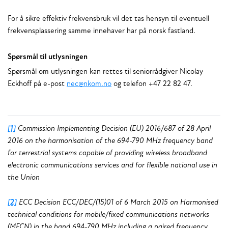
For å sikre effektiv frekvensbruk vil det tas hensyn til eventuell
frekvensplassering samme innehaver har på norsk fastland.
Spørsmål til utlysningen
Spørsmål om utlysningen kan rettes til seniorrådgiver Nicolay
Eckhoff på e-post
nec@nkom.no
og telefon +47 22 82 47.
[1]
Commission Implementing Decision (EU) 2016/687 of 28 April
2016 on the harmonisation of the 694-790 MHz frequency band
for terrestrial systems capable of providing wireless broadband
electronic communications services and for flexible national use in
the Union
[2]
ECC Decision ECC/DEC/(15)01 of 6 March 2015 on Harmonised
technical conditions for mobile/fixed communications networks
(MFCN) in the band 694-790 MHz including a paired frequency