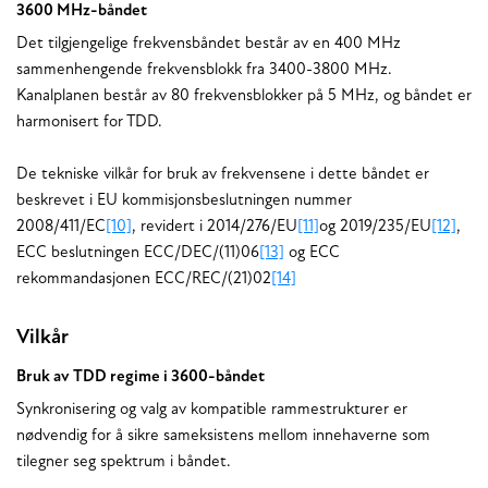
3600 MHz-båndet
Det tilgjengelige frekvensbåndet består av en 400 MHz
sammenhengende frekvensblokk fra 3400-3800 MHz.
Kanalplanen består av 80 frekvensblokker på 5 MHz, og båndet er
harmonisert for TDD.
De tekniske vilkår for bruk av frekvensene i dette båndet er
beskrevet i EU kommisjonsbeslutningen nummer
2008/411/EC
[10]
, revidert i 2014/276/EU
[11]
og 2019/235/EU
[12]
,
ECC beslutningen ECC/DEC/(11)06
[13]
og ECC
rekommandasjonen ECC/REC/(21)02
[14]
Vilkår
Bruk av TDD regime i 3600-båndet
Synkronisering og valg av kompatible rammestrukturer er
nødvendig for å sikre sameksistens mellom innehaverne som
tilegner seg spektrum i båndet.