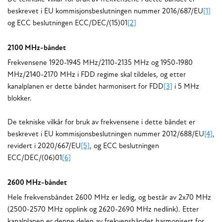
beskrevet i EU kommisjonsbeslutningen nummer 2016/687/EU
[1]
og ECC beslutningen ECC/DEC/(15)01
[2]
2100 MHz-båndet
Frekvensene 1920-1945 MHz/2110-2135 MHz og 1950-1980
MHz/2140-2170 MHz i FDD regime skal tildeles, og etter
kanalplanen er dette båndet harmonisert for FDD
[3]
i 5 MHz
blokker.
De tekniske vilkår for bruk av frekvensene i dette båndet er
beskrevet i EU kommisjonsbeslutningen nummer 2012/688/EU
[4]
,
revidert i 2020/667/EU
[5]
, og ECC beslutningen
ECC/DEC/(06)01
[6]
2600 MHz-båndet
Hele frekvensbåndet 2600 MHz er ledig, og består av 2x70 MHz
(2500-2570 MHz opplink og 2620-2690 MHz nedlink). Etter
kanalplanen er denne delen av frekvensbåndet harmonisert for