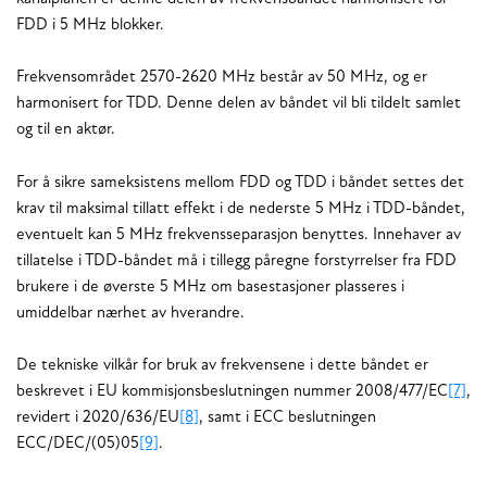
FDD i 5 MHz blokker.
Frekvensområdet 2570-2620 MHz består av 50 MHz, og er
harmonisert for TDD. Denne delen av båndet vil bli tildelt samlet
og til en aktør.
For å sikre sameksistens mellom FDD og TDD i båndet settes det
krav til maksimal tillatt effekt i de nederste 5 MHz i TDD-båndet,
eventuelt kan 5 MHz frekvensseparasjon benyttes. Innehaver av
tillatelse i TDD-båndet må i tillegg påregne forstyrrelser fra FDD
brukere i de øverste 5 MHz om basestasjoner plasseres i
umiddelbar nærhet av hverandre.
De tekniske vilkår for bruk av frekvensene i dette båndet er
beskrevet i EU kommisjonsbeslutningen nummer 2008/477/EC
[7]
,
revidert i 2020/636/EU
[8]
, samt i ECC beslutningen
ECC/DEC/(05)05
[9]
.