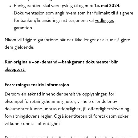
Bankgarantien skal være gyldig til og med
15. mai 2024.
Dokumentasjon som angir hvem som har fullmakt til å signere
for banken/finansieringsinstitusjonen skal
vedlegges
garantien.
Nkom vil frigjøre garantiene når det ikke lenger er aktuelt å gjøre
dem gjeldende.
Kun originale «on-demand»-bankgarantidokumenter blir
akseptert.
Forretningssensitiv informasjon
Dersom en søknad inneholder sensitive opplysninger, for
eksempel forretningshemmeligheter, vil hele eller deler av
dokumentet kunne unntas offentlighet, jf. offentlighetsloven og
forvaltningslovens regler. Også identiteten til foretak som søker
vil kunne unntas offentlighet.