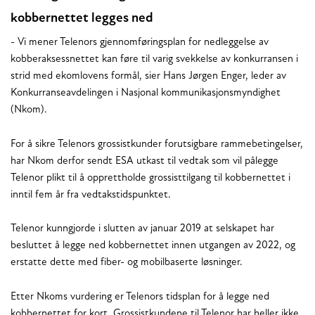
kobbernettet legges ned
- Vi mener Telenors gjennomføringsplan for nedleggelse av
kobberaksessnettet kan føre til varig svekkelse av konkurransen i
strid med ekomlovens formål, sier Hans Jørgen Enger, leder av
Konkurranseavdelingen i Nasjonal kommunikasjonsmyndighet
(Nkom).
For å sikre Telenors grossistkunder forutsigbare rammebetingelser,
har Nkom derfor sendt ESA utkast til vedtak som vil pålegge
Telenor plikt til å opprettholde grossisttilgang til kobbernettet i
inntil fem år fra vedtakstidspunktet.
Telenor kunngjorde i slutten av januar 2019 at selskapet har
besluttet å legge ned kobbernettet innen utgangen av 2022, og
erstatte dette med fiber- og mobilbaserte løsninger.
Etter Nkoms vurdering er Telenors tidsplan for å legge ned
kobbernettet for kort. Grossistkundene til Telenor har heller ikke