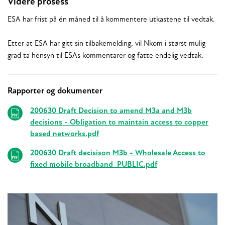
Videre prosess
ESA har frist på én måned til å kommentere utkastene til vedtak.
Etter at ESA har gitt sin tilbakemelding, vil Nkom i størst mulig
grad ta hensyn til ESAs kommentarer og fatte endelig vedtak.
Rapporter og dokumenter
Relaterte
200630 Draft Decision to amend M3a and M3b
decisions - Obligation to maintain access to copper
based networks.pdf
200630 Draft decisison M3b - Wholesale Access to
fixed mobile broadband_PUBLIC.pdf