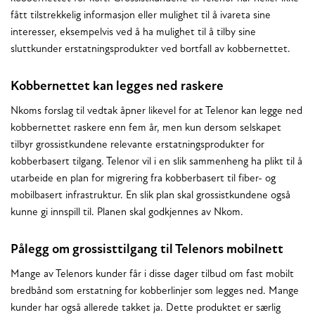
fått tilstrekkelig informasjon eller mulighet til å ivareta sine
interesser, eksempelvis ved å ha mulighet til å tilby sine
sluttkunder erstatningsprodukter ved bortfall av kobbernettet.
Kobbernettet kan legges ned raskere
Nkoms forslag til vedtak åpner likevel for at Telenor kan legge ned
kobbernettet raskere enn fem år, men kun dersom selskapet
tilbyr grossistkundene relevante erstatningsprodukter for
kobberbasert tilgang. Telenor vil i en slik sammenheng ha plikt til å
utarbeide en plan for migrering fra kobberbasert til fiber- og
mobilbasert infrastruktur. En slik plan skal grossistkundene også
kunne gi innspill til. Planen skal godkjennes av Nkom.
Pålegg om grossisttilgang til Telenors mobilnett
Mange av Telenors kunder får i disse dager tilbud om fast mobilt
bredbånd som erstatning for kobberlinjer som legges ned. Mange
kunder har også allerede takket ja. Dette produktet er særlig