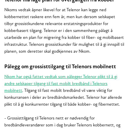
Telenor må lage plan for overgangen fra kobber
Nkoms vedtak åpner likevel for at Telenor kan legge ned
kobbernettet raskere enn fem år, men kun dersom selskapet
tilbyr grossistkundene relevante erstatningsprodukter for
kobberbasert tilgang. Telenor er i den sammenheng pålagt å
utarbeide en plan for migrering fra kobber til fiber- og mobilbasert
infrastruktur. Telenors grossistkunder får mulighet til å gi innspill til
planen, som deretter skal godkjennes av Nkom.
Pålegg om grossisttilgang til Telenors mobilnett
Nkom har også fattet vedtak som pålegger Telenor plikt til å gi
andre selskaper tilgang til fast mobilt bredbånd i Telenors
mobilnett
. Tilgang til fast mobilt bredbånd vil være viktig for
konkurransen i deler av bredbåndsmarkedet. Telenor har allerede
plikt til å gi konkurrenter tilgang til både kobber- og fibernettet.
- Grossisttilgang til Telenors nett er nødvendig for
bredbåndleverandører som i dag bruker Telenors kobbernett, og