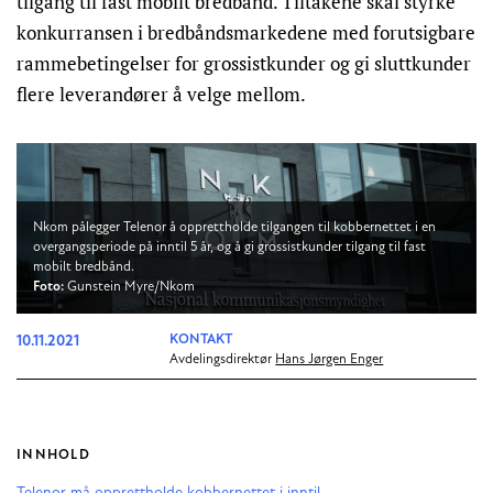
tilgang til fast mobilt bredbånd. Tiltakene skal styrke
konkurransen i bredbåndsmarkedene med forutsigbare
rammebetingelser for grossistkunder og gi sluttkunder
flere leverandører å velge mellom.
Nkom pålegger Telenor å opprettholde tilgangen til kobbernettet i en
overgangsperiode på inntil 5 år, og å gi grossistkunder tilgang til fast
mobilt bredbånd.
Foto:
Gunstein Myre/Nkom
10.11.2021
KONTAKT
Avdelingsdirektør
Hans Jørgen Enger
INNHOLD