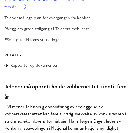
Telenor må opprettholde kobbernettet i inntil
fem år
Telenor må lage plan for overgangen fra kobber
Pålegg om grossisttilgang til Telenors mobilnett
ESA støtter Nkoms vurderinger
RELATERTE
Rapporter og dokumenter
Telenor må opprettholde kobbernettet i inntil fem
år
- Vi mener Telenors gjennomføring av nedleggelse av
kobberaksessnettet kan føre til varig svekkelse av konkurransen i
strid med ekomlovens formål, sier Hans Jørgen Enger, leder av
Konkurranseavdelingen i Nasjonal kommunikasjonsmyndighet