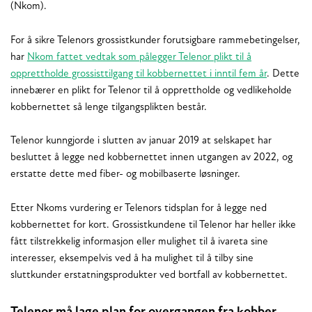
(Nkom).
For å sikre Telenors grossistkunder forutsigbare rammebetingelser,
har
Nkom fattet vedtak som pålegger Telenor plikt til å
opprettholde grossisttilgang til kobbernettet i inntil fem år
. Dette
innebærer en plikt for Telenor til å opprettholde og vedlikeholde
kobbernettet så lenge tilgangsplikten består.
Telenor kunngjorde i slutten av januar 2019 at selskapet har
besluttet å legge ned kobbernettet innen utgangen av 2022, og
erstatte dette med fiber- og mobilbaserte løsninger.
Etter Nkoms vurdering er Telenors tidsplan for å legge ned
kobbernettet for kort. Grossistkundene til Telenor har heller ikke
fått tilstrekkelig informasjon eller mulighet til å ivareta sine
interesser, eksempelvis ved å ha mulighet til å tilby sine
sluttkunder erstatningsprodukter ved bortfall av kobbernettet.