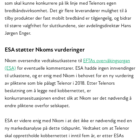
som skal kunne konkurrere på lik linje med Telenors egen
bredbåndsvirksomhet. Det gir flere leverandører mulighet til å
tilby produkter der fast mobilt bredbånd er tilgjengelig, og bidrar
til større valgfrihet for sluttkundene, sier avdelingsdirektør Hans
Jørgen Enger.
ESA støtter Nkoms vurderinger
Nkom oversendte vedtaksutkastene til
EFTAs overvåkingsorgan
(ESA)
for eventuelle kommentarer. ESA hadde ingen innvendinger
til utkastene, og er enig med Nkom i behovet for en ny vurdering
av pliktene som ble pålagt Telenor i 2018. Etter Telenors
beslutning om å legge ned kobbernettet, er
konkurransesituasjonen endret slik at Nkom ser det nødvendig å
endre pliktene overfor selskapet.
ESA er videre enig med Nkom i at det ikke er nødvendig med en
ny markedsanalyse på dette tidspunkt. Vedtaket om at Telenor
skal opprettholde kobbernettet i inntil fem år, er etter ESAs