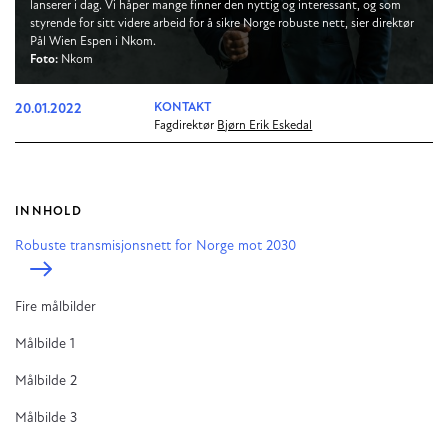
lanserer i dag. Vi håper mange finner den nyttig og interessant, og som
styrende for sitt videre arbeid for å sikre Norge robuste nett, sier direktør
Pål Wien Espen i Nkom.
Foto:
Nkom
20.01.2022
KONTAKT
Fagdirektør
Bjørn Erik Eskedal
INNHOLD
Robuste transmisjonsnett for Norge mot 2030
Fire målbilder
Målbilde 1
Målbilde 2
Målbilde 3