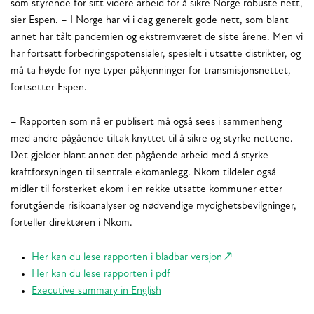
som styrende for sitt videre arbeid for å sikre Norge robuste nett,
sier Espen. – I Norge har vi i dag generelt gode nett, som blant
annet har tålt pandemien og ekstremværet de siste årene. Men vi
har fortsatt forbedringspotensialer, spesielt i utsatte distrikter, og
må ta høyde for nye typer påkjenninger for transmisjonsnettet,
fortsetter Espen.
– Rapporten som nå er publisert må også sees i sammenheng
med andre pågående tiltak knyttet til å sikre og styrke nettene.
Det gjelder blant annet det pågående arbeid med å styrke
kraftforsyningen til sentrale ekomanlegg. Nkom tildeler også
midler til forsterket ekom i en rekke utsatte kommuner etter
forutgående risikoanalyser og nødvendige mydighetsbevilgninger,
forteller direktøren i Nkom.
Her kan du lese rapporten i bladbar versjon
Her kan du lese rapporten i pdf
Executive summary in English