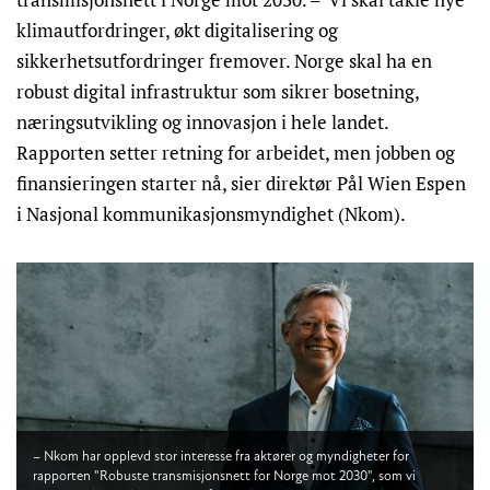
klimautfordringer, økt digitalisering og
sikkerhetsutfordringer fremover. Norge skal ha en
robust digital infrastruktur som sikrer bosetning,
næringsutvikling og innovasjon i hele landet.
Rapporten setter retning for arbeidet, men jobben og
finansieringen starter nå, sier direktør Pål Wien Espen
i Nasjonal kommunikasjonsmyndighet (Nkom).
– Nkom har opplevd stor interesse fra aktører og myndigheter for
rapporten "Robuste transmisjonsnett for Norge mot 2030", som vi