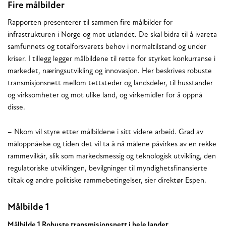
Fire målbilder
Rapporten presenterer til sammen fire målbilder for
infrastrukturen i Norge og mot utlandet. De skal bidra til å ivareta
samfunnets og totalforsvarets behov i normaltilstand og under
kriser. I tillegg legger målbildene til rette for styrket konkurranse i
markedet, næringsutvikling og innovasjon. Her beskrives robuste
transmisjonsnett mellom tettsteder og landsdeler, til husstander
og virksomheter og mot ulike land, og virkemidler for å oppnå
disse.
– Nkom vil styre etter målbildene i sitt videre arbeid. Grad av
måloppnåelse og tiden det vil ta å nå målene påvirkes av en rekke
rammevilkår, slik som markedsmessig og teknologisk utvikling, den
regulatoriske utviklingen, bevilgninger til myndighetsfinansierte
tiltak og andre politiske rammebetingelser, sier direktør Espen.
Målbilde 1
Målbilde 1 Robuste transmisjonsnett i hele landet