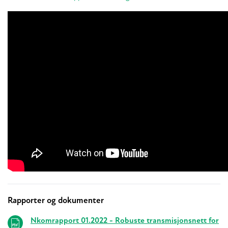
Rapporter og dokumenter
Relaterte
Nkomrapport 01.2022 - Robuste transmisjonsnett for