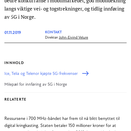
bedre konkurranse i mobilmarkedet, god mobildekning
langs viktige vei- og togstrekninger, og tidlig innføring
av 5G i Norge.
01.11.2019
KONTAKT
Direktør
John-Eivind Velure
INNHOLD
Ice, Telia og Telenor kjøpte 5G-frekvenser
Milepæl for innføring av 5G i Norge
RELATERTE
Ressursene i 700 MHz-båndet har frem til nå blitt benyttet til
digital kringkasting. Staten betaler 150 millioner kroner for at