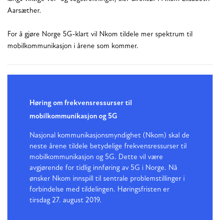
Aarsæther.
For å gjøre Norge 5G-klart vil Nkom tildele mer spektrum til
mobilkommunikasjon i årene som kommer.
Høring om frekvensressurser til
mobilkommunikasjon og 5G
Nasjonal kommunikasjonsmyndighet (Nkom) skal de
neste årene tildele betydelige frekvensressurser til
mobilkommunikasjon og 5G. Dette vil være
avgjørende for tidlig innføring av 5G i Norge. Nå
ønsker Nkom innspill til sentrale problemstillinger i
forbindelse med tildelingen. Høringsfristen er
tirsdag 27. august 2019.