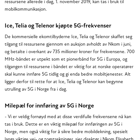
ressursene allerede i dag, 1. november 2019, kan tas i bruk til
mobilkommunikasjon.
Ice, Telia og Telenor kjøpte 5G-frekvenser
De kommersielle ekomtilbyderne Ice, Telia og Telenor skaffet seg
tilgang til ressursene gjennom en auksjon avholdt av Nkom i juni,
og betalte i overkant av 735 millioner kroner for frekvensene. 700
MHz-båndet er utpekt som et pionerbånd for 5G i Europa, og
tilgangen til ressursene i båndet er viktig for at norske operatører
skal kunne innføre 5G tidlig og gi enda bedre mobiltjenester. Alt
ligger derfor til rette for at Ice, Telia og Telenor kan begynne
utrulling av 5G i Norge fra i dag.
Milepæl for innføring av 5G i Norge
- Vi er veldig fornøyd med at disse verdifulle frekvensene nå kan
tas i bruk. Dette er en viktig milepæl for innføringen av 5G i
Norge, men også viktig for å sikre bedre mobildekning, spesielt
langs viktige vei- og togstrekninger, sier direktør i Nkom Elisabeth