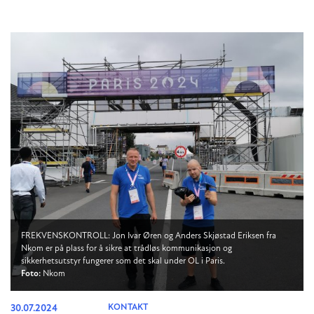
FREKVENSKONTROLL: Jon Ivar Øren og Anders Skjøstad Eriksen fra
Nkom er på plass for å sikre at trådløs kommunikasjon og
sikkerhetsutstyr fungerer som det skal under OL i Paris.
Foto:
Nkom
30.07.2024
KONTAKT