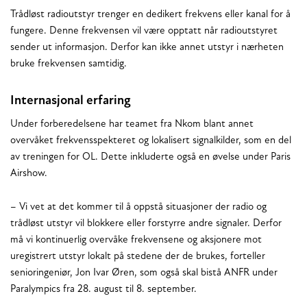
Trådløst radioutstyr trenger en dedikert frekvens eller kanal for å
fungere. Denne frekvensen vil være opptatt når radioutstyret
sender ut informasjon. Derfor kan ikke annet utstyr i nærheten
bruke frekvensen samtidig.
Internasjonal erfaring
Under forberedelsene har teamet fra Nkom blant annet
overvåket frekvensspekteret og lokalisert signalkilder, som en del
av treningen for OL. Dette inkluderte også en øvelse under Paris
Airshow.
– Vi vet at det kommer til å oppstå situasjoner der radio og
trådløst utstyr vil blokkere eller forstyrre andre signaler. Derfor
må vi kontinuerlig overvåke frekvensene og aksjonere mot
uregistrert utstyr lokalt på stedene der de brukes, forteller
senioringeniør, Jon Ivar Øren, som også skal bistå ANFR under
Paralympics fra 28. august til 8. september.