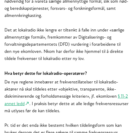
nødvendig for å ivareta særlige allmennyttige formål, slik som nød-
og beredskapstjenester, forsvars- og forskningsformål, samt
allmennkringkasting.
Det at lokalradio ikke lengre er tiltenkt å falle inn under «særlige
allmennyttige formål», fremkommer av Digitaliserings- og
forvaltningsdepartementets (DFD) vurdering i forarbeidene til
den nye ekomloven. Nkom har derfor ikke hjemmel til å direkte
tildele frekvenser til lokalradio etter ny lov.
Hva betyr dette for lokalradio-operatører?
De nye reglene innebærer at frekvenstillatelser til lokalradio-
aktører nå skal tildeles etter «objektive, transparente, ikke-
diskriminerende og forholdsmessige kriterier», jf. ekomloven
§ 11-2
annet ledd
. I praksis betyr dette at alle ledige frekvensressurser
må utlyses før de kan tildeles.
Pr. tid er det enda ikke bestemt hvilken tildelingsform som kan
brukes dersom det er flere søkere til samme frekvensressurs.