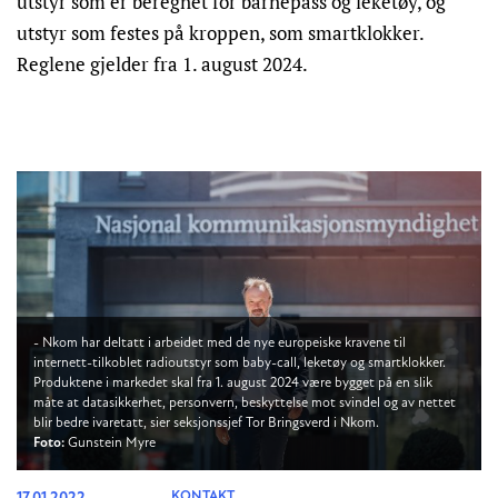
utstyr som er beregnet for barnepass og leketøy, og
utstyr som festes på kroppen, som smartklokker.
Reglene gjelder fra 1. august 2024.
- Nkom har deltatt i arbeidet med de nye europeiske kravene til
internett-tilkoblet radioutstyr som baby-call, leketøy og smartklokker.
Produktene i markedet skal fra 1. august 2024 være bygget på en slik
måte at datasikkerhet, personvern, beskyttelse mot svindel og av nettet
blir bedre ivaretatt, sier seksjonssjef Tor Bringsverd i Nkom.
Foto:
Gunstein Myre
KONTAKT