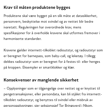
Krav til måten produktene bygges
Produktene skal være bygget på en slik måte at datasikkerhet,
personvern, beskyttelse mot svindel og av nettet blir bedre
ivaretatt. Reguleringen har overordnede krav, mens
spesifikasjoner for å overholde kravene skal utformes fremover i
harmoniserte standarder.
Kravene gjelder internett-tilkoblet radioutstyr, og radioutstyr som
er beregnet for barnepass, som baby-call, og leketøy. I tillegg
dekkes radioutstyr som er beregnet for å festes til- eller henges
på kroppen. Eksempler er smartklokker og klær.
Konsekvenser av manglende sikkerhet
– Opplysninger som er tilgjengelige over nettet og er knyttet til
pengetransaksjoner, eller persondata, kan bli stjålet fra internett-
tilkoblet radioutstyr, og benyttes til svindel eller misbruk av
personopplysninger, sier seksjonssjef Tor Bringsverd i Nkom.