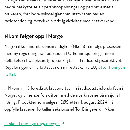
i Norge kan kobles mot internett. De nye kravene skal bidra til
bedre beskyttelse av personopplysninger og personvernet til
brukeren, forhindre svindel gjennom utstyr som har en
radiosender, og motvirke skadelig aktivitet mot nettverkene.
Nkom følger opp i Norge
Nasjonal kommunikasjonsmyndighet (Nkom) har fulgt prosessen
med ny regulering fra norsk side i EU-kommisjonen gjennom
deltakelse i EUs ekspertgruppe knyttet til radioutstyrsdirektivet.
Reguleringen er nå fastsatt i en ny rettsakt fra EU,
etter høringen
i 2021.
– Nkom vil nå foreslå at kravene tas inn i radioutstyrsforskriften i
Norge, og vil sende forskriften med de nye kravene på nasjonal
høring. Produkter som selges i EØS etter 1. august 2024 må
oppfylle kravene, forteller seksjonssjef Tor Bringsverd i Nkom.
Lenke til den nye reguleringen