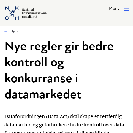
Hopp til hovedinnhold
Meny
Hjem
Nye regler gir bedre
kontroll og
konkurranse i
datamarkedet
Dataforordningen (Data Act) skal skape et rettferdig
datamarked og gi forbrukere bedre kontroll over data
fra utstyr som er koblet på nett. I tillegg blir det