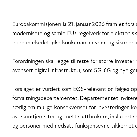
Europakommisjonen la 21. januar 2026 fram et forsla
modernisere og samle EUs regelverk for elektronis
indre markedet, øke konkurranseevnen og sikre en ro
Forordningen skal legge til rette for større invester
avansert digital infrastruktur, som 5G, 6G og nye g
Forslaget er vurdert som EØS-relevant og følges opp
forvaltningsdepartementet. Departementet inviterer d
særlig om mulige konsekvenser for investeringer, k
av ekomtjenester og -nett sluttbrukere, inkludert s
og personer med nedsatt funksjonsevne sikkerhet