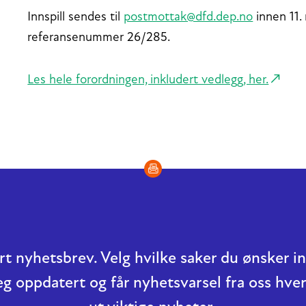
Innspill sendes til
postmottak@dfd.dep.no
innen 11.
referansenummer 26/285.
Les hele forordningen, inkludert vedlegg, her.
t nyhetsbrev. Velg hvilke saker du ønsker 
eg oppdatert og får nyhetsvarsel fra oss hver