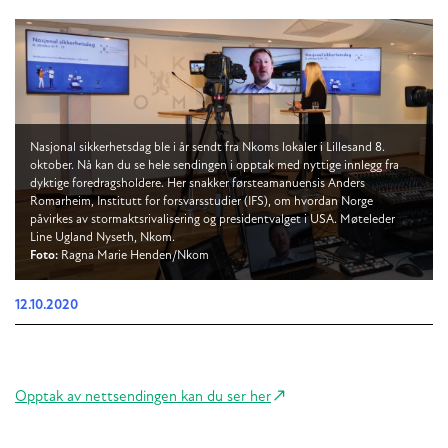
Nasjonal sikkerhetsdag ble i år sendt fra Nkoms lokaler i Lillesand 8.
oktober. Nå kan du se hele sendingen i opptak med nyttige innlegg fra
dyktige foredragsholdere. Her snakker førsteamanuensis Anders
Romarheim, Institutt for forsvarsstudier (IFS), om hvordan Norge
påvirkes av stormaktsrivalisering og presidentvalget i USA. Møteleder
Line Ugland Nyseth, Nkom.
Foto:
Ragna Marie Henden/Nkom
12.10.2020
Opptak av nettsendingen kan du ser her