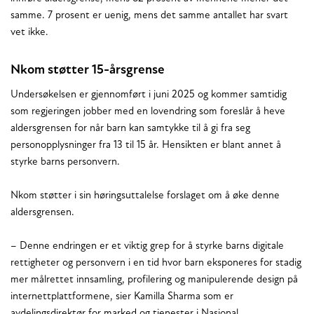
samme. 7 prosent er uenig, mens det samme antallet har svart
vet ikke.
Nkom støtter 15-årsgrense
Undersøkelsen er gjennomført i juni 2025 og kommer samtidig
som regjeringen jobber med en lovendring som foreslår å heve
aldersgrensen for når barn kan samtykke til å gi fra seg
personopplysninger fra 13 til 15 år. Hensikten er blant annet å
styrke barns personvern.
Nkom støtter i sin høringsuttalelse forslaget om å øke denne
aldersgrensen.
– Denne endringen er et viktig grep for å styrke barns digitale
rettigheter og personvern i en tid hvor barn eksponeres for stadig
mer målrettet innsamling, profilering og manipulerende design på
internettplattformene, sier Kamilla Sharma som er
avdelingsdirektør for marked og tjenester i Nasjonal