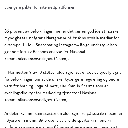
Strengere plikter for internettplattformer
86 prosent av befolkningen mener det «er en god ide at norske
myndigheter innfører aldersgrense på bruk av sosiale medier for
eksempel TikTok, Snapchat og Instagram» ifølge undersøkelsen
gjennomført av Respons analyse for Nasjonal
kommunikasjonsmyndighet (Nkom).
– Når nesten 9 av 10 støtter aldersgrense, er det et tydelig signal
fra befolkningen om at de ønsker tydeligere regulering og bedre
vern for barn og unge på nett, sier Kamilla Sharma som er
avdelingsdirektør for marked og tjenester i Nasjonal
kommunikasjonsmyndighet (Nkom).
Andelen kvinner som støtter en aldersgrense på sosiale medier er
høyere enn menn. 89 prosent av alle de spurte kvinnene vil
innføre aldersgrense, mens 82 prosent av mennene mener det