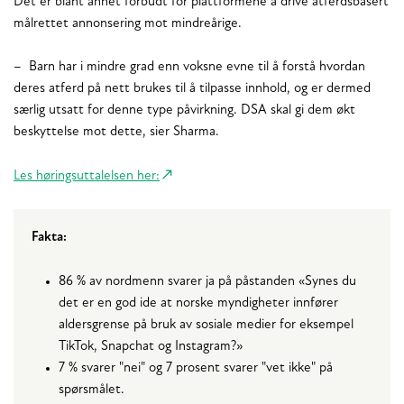
Det er blant annet forbudt for plattformene å drive atferdsbasert
målrettet annonsering mot mindreårige.
– Barn har i mindre grad enn voksne evne til å forstå hvordan
deres atferd på nett brukes til å tilpasse innhold, og er dermed
særlig utsatt for denne type påvirkning. DSA skal gi dem økt
beskyttelse mot dette, sier Sharma.
Les høringsuttalelsen her:
Fakta:
86 % av nordmenn svarer ja på påstanden «Synes du
det er en god ide at norske myndigheter innfører
aldersgrense på bruk av sosiale medier for eksempel
TikTok, Snapchat og Instagram?»
7 % svarer "nei" og 7 prosent svarer "vet ikke" på
spørsmålet.