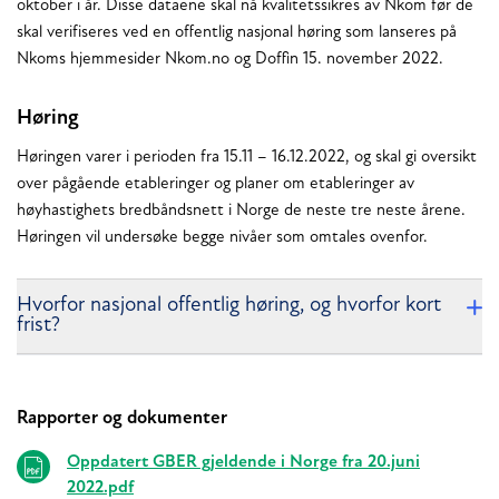
oktober i år. Disse dataene skal nå kvalitetssikres av Nkom før de
skal verifiseres ved en offentlig nasjonal høring som lanseres på
Nkoms hjemmesider Nkom.no og Doffin 15. november 2022.
Høring
Høringen varer i perioden fra 15.11 – 16.12.2022, og skal gi oversikt
over pågående etableringer og planer om etableringer av
høyhastighets bredbåndsnett i Norge de neste tre neste årene.
Høringen vil undersøke begge nivåer som omtales ovenfor.
Hvorfor nasjonal offentlig høring, og hvorfor kort
frist?
Rapporter og dokumenter
Relaterte
Oppdatert GBER gjeldende i Norge fra 20.juni
2022.pdf