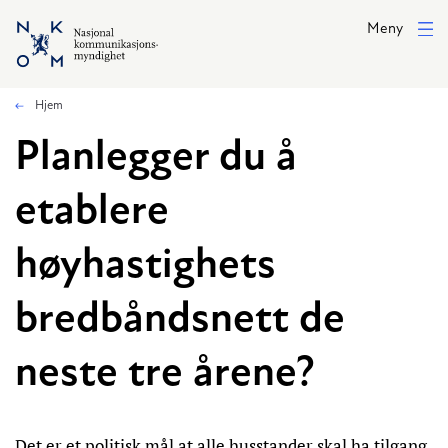
Hopp til hovedinnhold
Meny
Hjem
Planlegger du å
etablere
høyhastighets
bredbåndsnett de
neste tre årene?
Det er et politisk mål at alle husstander skal ha tilgang