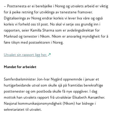
– Posttenesta er ei berebjelke i Noreg og utvalets arbeid er viktig
for å peike retning for utviklinga av tenestene framover.
Digitaliseringa av Noreg endrar korleis vi lever liva våre og også
korleis vi forheld oss til post. No skal vi setje oss grundig inn i
rapporten, seier Kamilla Sharma som er avdelingsdirektør for
Marknad og tenester i Nkom. Nkom er ansvarleg myndigheit for å
føre tilsyn med postsektoren i Noreg.
Utvalet sin rapport ligg her.
Mandat for arbeidet
Samferdselsminister Jon-Ivar Nygård oppnemnde i januar et
hurtigarbeidande utval som skulle sjå på framtidas berekraftige
posttenester og om postboda skulle få nye oppgåver. I dag
mottok han utvalets rapport frå utvalsleiar Elisabeth Aarsæther.
Nasjonal kommunikasjonsmyndigheit (Nkom) har bidrege i
sekretariatet til utvalet.