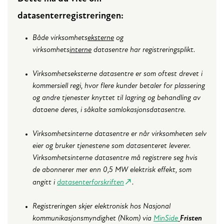
datasenterregistreringen:
Både virksomhets
eksterne
og
virksomhets
interne
datasentre har registreringsplikt.
Virksomhetseksterne datasentre
er som oftest drevet i
kommersiell regi, hvor flere kunder betaler for plassering
og andre tjenester knyttet til lagring og behandling av
dataene deres, i såkalte samlokasjonsdatasentre.
Virksomhetsinterne datasentre
er når virksomheten selv
eier og bruker tjenestene som datasenteret leverer.
Virksomhetsinterne datasentre må registrere seg hvis
de abonnerer mer enn 0,5 MW elektrisk effekt, som
angitt i
datasenterforskriften
.
Registreringen skjer elektronisk hos Nasjonal
kommunikasjonsmyndighet (Nkom) via
MinSide
Fristen