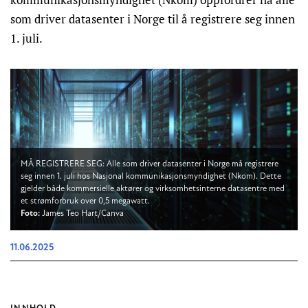
som driver datasenter i Norge til å registrere seg innen
1. juli.
MÅ REGISTRERE SEG: Alle som driver datasenter i Norge må registrere
seg innen 1. juli hos Nasjonal kommunikasjonsmyndighet (Nkom). Dette
gjelder både kommersielle aktører og virksomhetsinterne datasentre med
et strømforbruk over 0,5 megawatt.
Foto:
James Teo Hart/Canva
11.06.2025