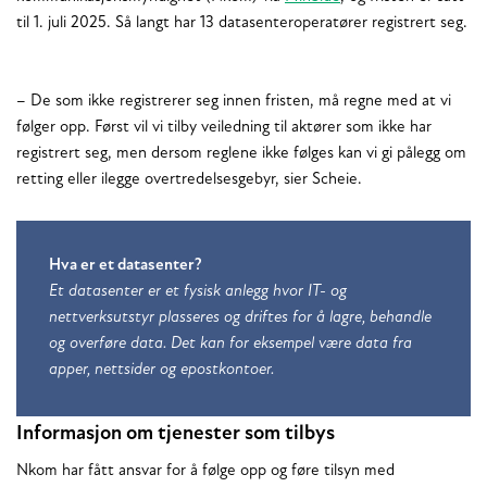
til 1. juli 2025. Så langt har 13 datasenteroperatører registrert seg.
– De som ikke registrerer seg innen fristen, må regne med at vi
følger opp. Først vil vi tilby veiledning til aktører som ikke har
registrert seg, men dersom reglene ikke følges kan vi gi pålegg om
retting eller ilegge overtredelsesgebyr, sier Scheie.
Hva er et datasenter?
Et datasenter er et fysisk anlegg hvor IT- og
nettverksutstyr plasseres og driftes for å lagre, behandle
og overføre data. Det kan for eksempel være data fra
apper, nettsider og epostkontoer.
Informasjon om tjenester som tilbys
Nkom har fått ansvar for å følge opp og føre tilsyn med