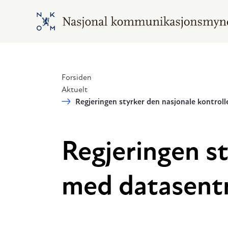
Hopp til hovedinnhold
Gå til hovedsiden
Forsiden
Aktuelt
Regjeringen styrker den nasjonale kontrol
Regjeringen st
med datasentr