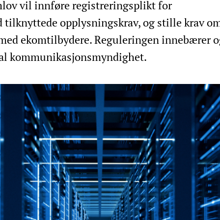
ov vil innføre registreringsplikt for
 tilknyttede opplysningskrav, og stille krav om
je med ekomtilbydere. Reguleringen innebærer 
jonal kommunikasjonsmyndighet.