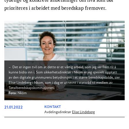
prioriteres i arbeidet med beredskap fremover.
– Det er ingen tvil om at dette er et viktig arbeid, som jeg ser frem til å
kunne bidra inn i. Som sikkerhetsdirektør i Nkom er jeg spesielt opptatt
av den digitale grunnmurens betydningen i et større beredskapsbilde, sier
Elise Lindeberg i Nkom, som i dag er utnevnt i statsråd til medlem av
Totalberedskapskommisjonen.
Foto:
Nkom
21.01.2022
KONTAKT
Avdelingsdirektør
Elise Lindeberg