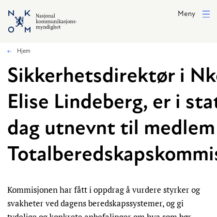
Hopp til hovedinnhold
Meny
Hjem
Sikkerhetsdirektør i N
Elise Lindeberg, er i sta
dag utnevnt til medlem
Totalberedskapskommi
Kommisjonen har fått i oppdrag å vurdere styrker og
svakheter ved dagens beredskapssystemer, og gi
tydelige og konkrete anbefalinger om hva som bør