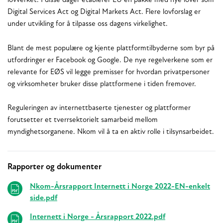
lovverket. I disse dager etablerer EU en pakke med nye lover som
Digital Services Act og Digital Markets Act. Flere lovforslag er
under utvikling for å tilpasse oss dagens virkelighet.
Blant de mest populære og kjente plattformtilbyderne som byr på
utfordringer er Facebook og Google. De nye regelverkene som er
relevante for EØS vil legge premisser for hvordan privatpersoner
og virksomheter bruker disse plattformene i tiden fremover.
Reguleringen av internettbaserte tjenester og plattformer
forutsetter et tverrsektorielt samarbeid mellom
myndighetsorganene. Nkom vil å ta en aktiv rolle i tilsynsarbeidet.
Rapporter og dokumenter
Relaterte
Nkom-Årsrapport Internett i Norge 2022-EN-enkelt
side.pdf
Internett i Norge - Årsrapport 2022.pdf