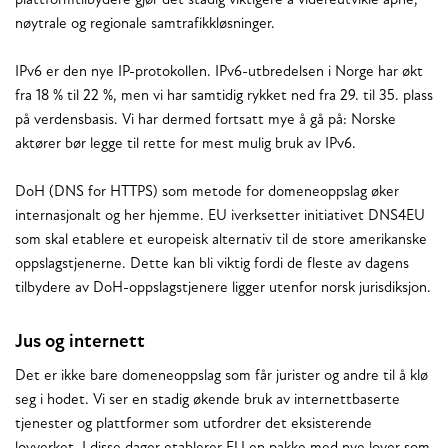
plattformtilbydere gjør det stadig viktigere å videreutvikle åpne,
nøytrale og regionale samtrafikkløsninger.
IPv6 er den nye IP-protokollen. IPv6-utbredelsen i Norge har økt
fra 18 % til 22 %, men vi har samtidig rykket ned fra 29. til 35. plass
på verdensbasis. Vi har dermed fortsatt mye å gå på: Norske
aktører bør legge til rette for mest mulig bruk av IPv6.
DoH (DNS for HTTPS) som metode for domeneoppslag øker
internasjonalt og her hjemme. EU iverksetter initiativet DNS4EU
som skal etablere et europeisk alternativ til de store amerikanske
oppslagstjenerne. Dette kan bli viktig fordi de fleste av dagens
tilbydere av DoH-oppslagstjenere ligger utenfor norsk jurisdiksjon.
Jus og internett
Det er ikke bare domeneoppslag som får jurister og andre til å klø
seg i hodet. Vi ser en stadig økende bruk av internettbaserte
tjenester og plattformer som utfordrer det eksisterende