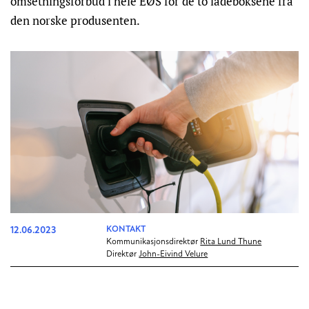
omsetningsforbud i hele EØS for de to ladeboksene fra
den norske produsenten.
12.06.2023
KONTAKT
Kommunikasjonsdirektør
Rita Lund Thune
Direktør
John-Eivind Velure