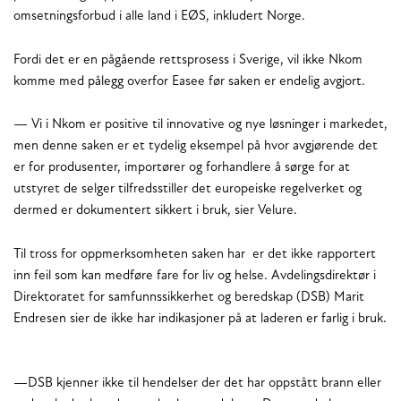
omsetningsforbud i alle land i EØS, inkludert Norge.
Fordi det er en pågående rettsprosess i Sverige, vil ikke Nkom
komme med pålegg overfor Easee før saken er endelig avgjort.
— Vi i Nkom er positive til innovative og nye løsninger i markedet,
men denne saken er et tydelig eksempel på hvor avgjørende det
er for produsenter, importører og forhandlere å sørge for at
utstyret de selger tilfredsstiller det europeiske regelverket og
dermed er dokumentert sikkert i bruk, sier Velure.
Til tross for oppmerksomheten saken har er det ikke rapportert
inn feil som kan medføre fare for liv og helse. Avdelingsdirektør i
Direktoratet for samfunnssikkerhet og beredskap (DSB) Marit
Endresen sier de ikke har indikasjoner på at laderen er farlig i bruk.
—DSB kjenner ikke til hendelser der det har oppstått brann eller