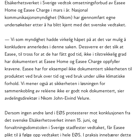
Elsäkerhetsverket i Sverige vedtok omsetningsforbud av Easee
Home og Easee Charge i mars i år. Nasjonal
kommunikasjonsmyndighet (Nkom) har gjennomført egne
undersøkelser etter å ha blitt kjent med det svenske vedtaket.
— Vi som myndighet hadde virkelig håpet på at det var mulig å
konkludere annerledes i denne saken. Dessverre er det slik at
Easee, til tross for at de har fått god tid, ikke i tilstrekkelig grad
har dokumentert at Easee Home og Easee Charge oppfyller
kravene. Easee har for eksempel ikke dokumentert sikkerheten til
produktet ved bruk over tid og ved bruk under ulike klimatiske
forhold. Vi mener også at sikkerheten i løsningen for
sammenkobling av reléene ikke er godt nok dokumentert, sier
avdelingsdirektør i Nkom John-Eivind Velure.
Dersom ingen andre land i EØS protesterer mot konklusjonen fra
det svenske Elsäkerhetsverket innen 15. juni, og
forvaltningsdomstolen i Sverige stadfester vedtaket, får Easee
plikt til å følge opp vedtaket i hele EØS. I praksis innebærer dette