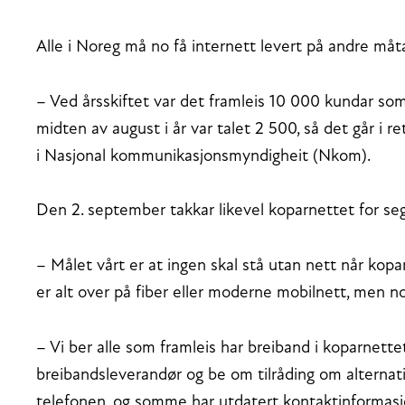
Alle i Noreg må no få internett levert på andre måta
– Ved årsskiftet var det framleis 10 000 kundar som 
midten av august i år var talet 2 500, så det går i r
i Nasjonal kommunikasjonsmyndigheit (Nkom).
Den 2. september takkar likevel koparnettet for seg
– Målet vårt er at ingen skal stå utan nett når kop
er alt over på fiber eller moderne mobilnett, men no
– Vi ber alle som framleis har breiband i koparnet
breibandsleverandør og be om tilråding om alternativ. 
telefonen, og somme har utdatert kontaktinformasjo