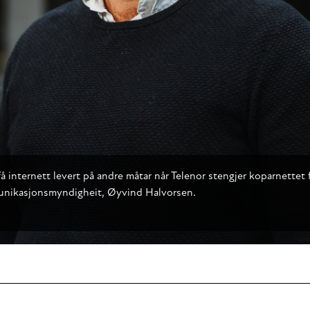
nternett levert på andre måtar når Telenor stengjer koparnettet f
munikasjonsmyndigheit, Øyvind Halvorsen.