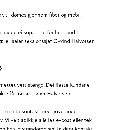
r, til dømes gjennom fiber og mobil.
hadde ei koparlinje for breiband. I
ett lei, seier seksjonssjef Øyvind Halvorsen
.
arnettet vert stengd. Dei fleste kundane
kre få står att, seier Halvorsen.
tet om å ta kontakt med noverande
Vi veit at ikkje alle les e-post eller tek
n hos leverandøren sin. Ta difor kontakt