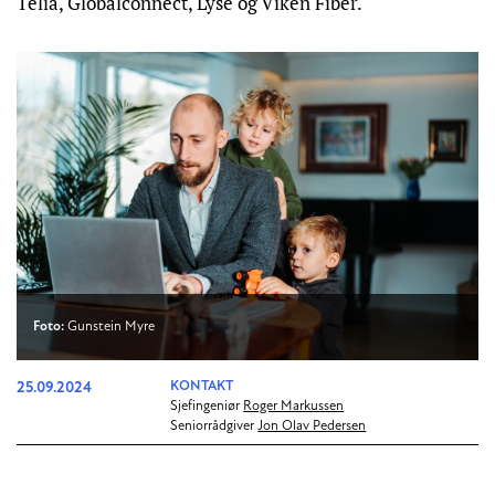
Telia, Globalconnect, Lyse og Viken Fiber.
Foto:
Gunstein Myre
25.09.2024
KONTAKT
Sjefingeniør
Roger Markussen
Seniorrådgiver
Jon Olav Pedersen