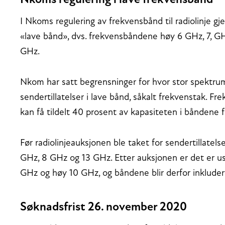
Nkoms regulering i lave frekvensbånd
I Nkoms regulering av frekvensbånd til radiolinje gje
«lave bånd», dvs. frekvensbåndene høy 6 GHz, 7, G
GHz.
Nkom har satt begrensninger for hvor stor spektru
sendertillatelser i lave bånd, såkalt frekvenstak. F
kan få tildelt 40 prosent av kapasiteten i båndene
Før radiolinjeauksjonen ble taket for sendertillatel
GHz, 8 GHz og 13 GHz. Etter auksjonen er det er u
GHz og høy 10 GHz, og båndene blir derfor inkludert 
Søknadsfrist 26. november 2020