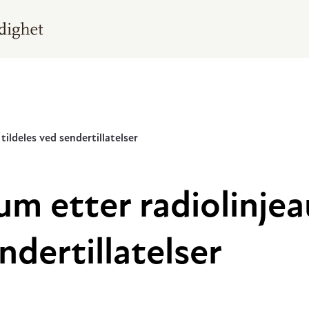
ildeles ved sendertillatelser
um etter radiolinje
ndertillatelser