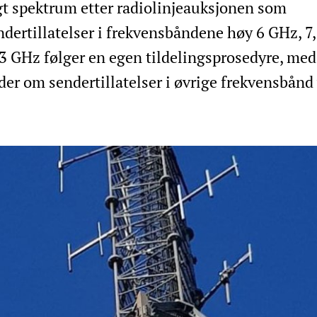
gt spektrum etter radiolinjeauksjonen som
ndertillatelser i frekvensbåndene høy 6 GHz, 7,
3 GHz følger en egen tildelingsprosedyre, med
er om sendertillatelser i øvrige frekvensbånd v