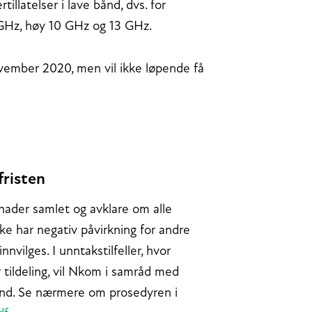
illatelser i lave bånd, dvs. for
 GHz, høy 10 GHz og 13 GHz.
ovember 2020, men vil ikke løpende få
fristen
nader samlet og avklare om alle
 har negativ påvirkning for andre
nvilges. I unntakstilfeller, hvor
tildeling, vil Nkom i samråd med
bånd. Se nærmere om prosedyren i