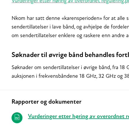
Vurderinger etter høring av overordnet regulering.p
Nkom har satt denne «karensperioden» for at alle skal
sendertillatelser i lave bånd, og avhjelpe de fordel
om sendertillatelser enklere og raskere enn andre a
Søknader til øvrige bånd behandles for
Søknader om sendertillatelser i øvrige bånd, fra 18
auksjonen i frekvensbåndene 18 GHz, 32 GHz og 38 G
Rapporter og dokumenter
Relaterte
Vurderinger etter høring av overordnet r