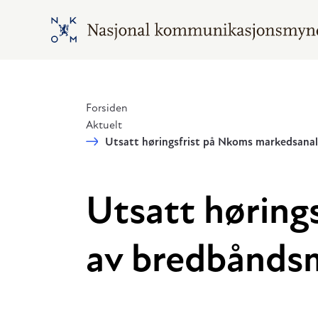
Hopp til hovedinnhold
Gå til hovedsiden
Forsiden
Aktuelt
Utsatt høringsfrist på Nkoms markedsana
Utsatt høring
av bredbånds