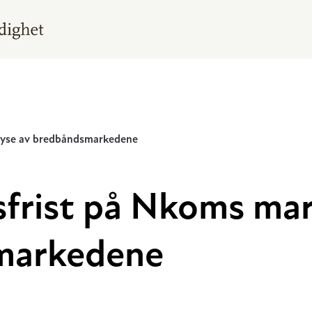
lyse av bredbåndsmarkedene
sfrist på Nkoms ma
markedene