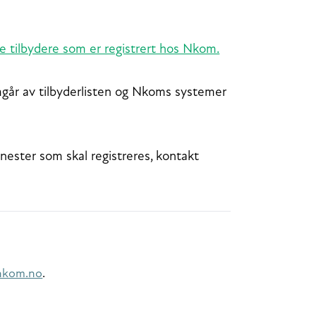
lle tilbydere som er registrert hos Nkom.
mgår av tilbyderlisten og Nkoms systemer
enester som skal registreres, kontakt
nkom.no
.