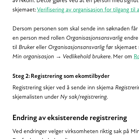
av Nkom. Dette gjøres ved at en person med
signat
skjemaet:
Verifisering av organisasjon for tilgang til
Dersom personen som skal sende inn søknaden får 
en person med rollen
Organisasjonsansvarlig
endre 
til
Bruker
eller
Organisasjonsansvarlig
før skjemaet 
Min organisasjon → Vedlikehold brukere
. Mer om
Ro
Steg 2: Registrering som ekomtilbyder
Registrering skjer ved å sende inn skjema
Registrer
skjemalisten under
Ny sak/registrering.
Endring av eksisterende registrering
Ved endringer velger virksomheten riktig sak på Min 