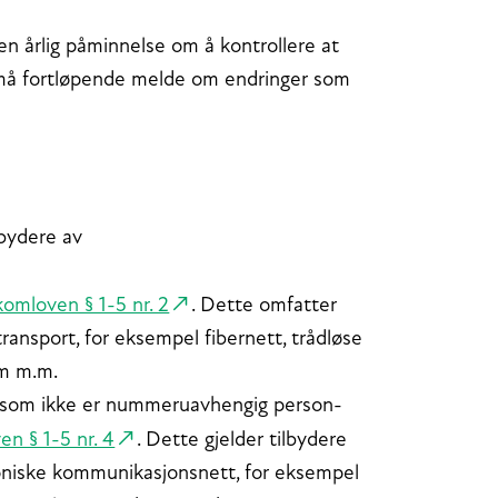
en årlig påminnelse om å kontrollere at
 må fortløpende melde om endringer som
lbydere av
komloven § 1-5 nr. 2
. Dette omfatter
transport, for eksempel fibernett, trådløse
um m.m.
e som ikke er nummeruavhengig person-
n § 1-5 nr. 4
. Dette gjelder tilbydere
roniske kommunikasjonsnett, for eksempel