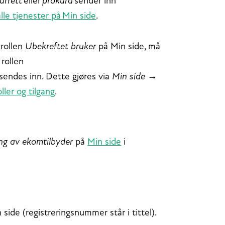
urrett
eller
prokura
sender inn
 alle tjenester på Min side
.
rollen
Ubekreftet bruker
på Min side, må
rollen
sendes inn. Dette gjøres via
Min side →
ller og tilgang
.
ing av ekomtilbyder
på
Min side
i
side (registreringsnummer står i tittel).