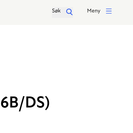
Søk
Meny
26B/DS)