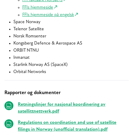
FFI faktaark NorSat-3
FFIs hjemmeside
FFIs hjemmeside på engelsk
Space Norway
Telenor Satellite
Norsk Romsenter
Kongsberg Defence & Aerospace AS
ORBIT NTNU
Inmarsat
Starlink Norway AS (SpaceX)
Orbital Networks
Rapporter og dokumenter
Relaterte
Retningslinjer for nasjonal koordinering av
satellittnettverk.pdf
Regulations on coordination and use of satellite
filings in Norway (unofficial translation).pdf