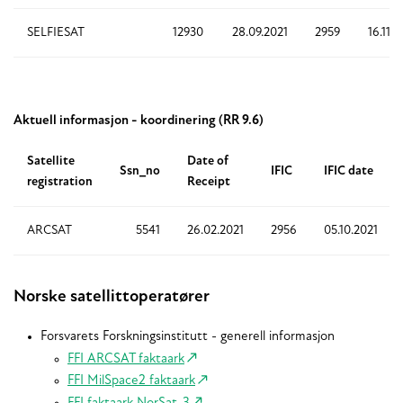
SELFIESAT
12930
28.09.2021
2959
16.11.2
Aktuell informasjon - koordinering (RR 9.6)
Satellite
Date of
Ssn_no
IFIC
IFIC date
registration
Receipt
ARCSAT
5541
26.02.2021
2956
05.10.2021
Norske satellittoperatører
Forsvarets Forskningsinstitutt - generell informasjon
FFI ARCSAT faktaark
FFI MilSpace2 faktaark