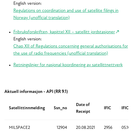
English version:
Regulations on coordination and use of satellite filings in
Norway (unofficial translation)
Fribruksforskriften, kapittel XII – satellitt jordstasjoner
English version:
Chap XII of Regulations concerning general authorisations for
the use of radio frequencies (unofficial translation)
Retningslinjer for nasjonal koordinering av satellittnettverk
Aktuell informasjon - API (RR 9.1)
Date of
Satellittinnmelding
Ssn_no
IFIC
IFIC d
Receipt
MILSPACE2
12904
20.08.2021
2956
05.10.