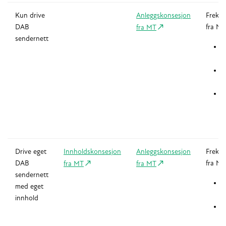
Kun drive
Anleggskonsesjon
Frekve
DAB
fra N
fra MT
sendernett
N
E
ti
O
a
Drive eget
Innholdskonsesjon
Anleggskonsesjon
Frekve
DAB
fra N
fra MT
fra MT
sendernett
N
med eget
innhold
E
ti