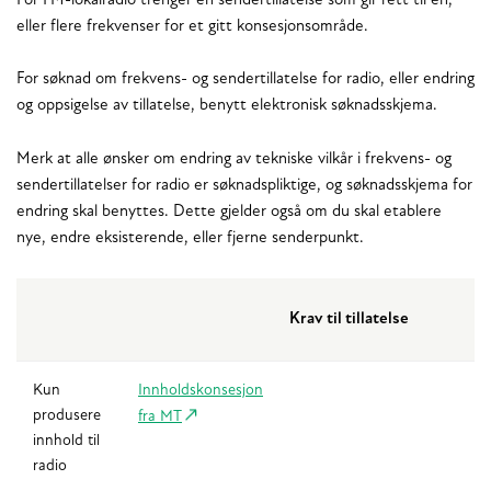
For FM-lokalradio trenger en sendertillatelse som gir rett til én,
eller flere frekvenser for et gitt konsesjonsområde.
For søknad om frekvens- og sendertillatelse for radio, eller endring
og oppsigelse av tillatelse, benytt elektronisk søknadsskjema.
Merk at alle ønsker om endring av tekniske vilkår i frekvens- og
sendertillatelser for radio er søknadspliktige, og søknadsskjema for
endring skal benyttes. Dette gjelder også om du skal etablere
nye, endre eksisterende, eller fjerne senderpunkt.
Krav til tillatelse
Kun
Innholdskonsesjon
produsere
fra MT
innhold til
radio