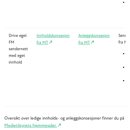
O
a
Drive eget
Innholdskonsesjon
Anleggskonsesjon
Sendert
FM
fra N
fra MT
fra MT
sendernett
N
med eget
innhold
E
ti
O
a
Oversikt over ledige innholds- og anleggskonsesjoner finner du på
Medietilsynets hjemmesider.