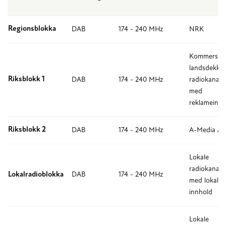
Regionsblokka
DAB
174 - 240 MHz
NRK
Kommersiel
landsdekke
Riksblokk 1
DAB
174 - 240 MHz
radiokanale
med
reklameinn
Riksblokk 2
DAB
174 - 240 MHz
A-Media AS
Lokale
radiokanale
Lokalradioblokka
DAB
174 - 240 MHz
med lokalt
innhold
Lokale