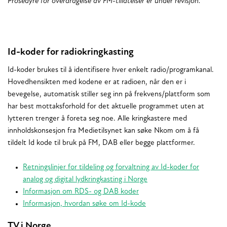
Prosedyre for overdragelse av FM-tillatelser er under revisjon.
Id-koder for radiokringkasting
Id-koder brukes til å identifisere hver enkelt radio/programkanal.
Hovedhensikten med kodene er at radioen, når den er i
bevegelse, automatisk stiller seg inn på frekvens/plattform som
har best mottaksforhold for det aktuelle programmet uten at
lytteren trenger å foreta seg noe. Alle kringkastere med
innholdskonsesjon fra Medietilsynet kan søke Nkom om å få
tildelt Id kode til bruk på FM, DAB eller begge plattformer.
Retningslinjer for tildeling og forvaltning av Id-koder for
analog og digital lydkringkasting i Norge
Informasjon om RDS- og DAB koder
Informasjon, hvordan søke om Id-kode
TV i Norge